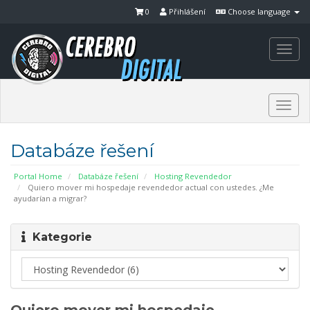
0
Přihlášení
Choose language
Togg
navi
Togg
navi
Databáze řešení
Portal Home
Databáze řešení
Hosting Revendedor
Quiero mover mi hospedaje revendedor actual con ustedes. ¿Me
ayudarían a migrar?
Kategorie