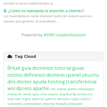
permite el acceso administrativo al...
¿Cómo es manejada la atención a clientes?
Los revendedores serán el primer punto de contacto para los
clientes que generen. El revendedor...
Powered by
WHMCompleteSolution
Tag Cloud
linux
guia
dominios
tutorial
guias
centos
definicion
dominio
cpanel
ubuntu
dns
docker
ayuda
hosting
transferencia
wordpress
apache
user
expirar
games
videojuegos
instalación
server apps
crear usuario
snapshot
ftp
proteccion
sudo user
migrar
exportar
python3
derechos
reglas
centos 7
comandos
contenedores
importar
firewall
contenedor