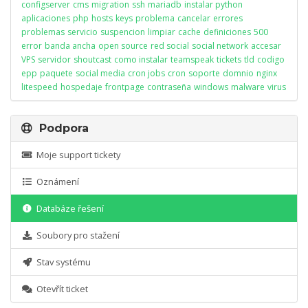
configserver
cms
migration
ssh
mariadb
instalar python
aplicaciones
php
hosts
keys
problema
cancelar
errores
problemas
servicio
suspencion
limpiar
cache
definiciones
500
error
banda ancha
open source
red social
social network
accesar
VPS
servidor
shoutcast
como instalar
teamspeak
tickets
tld
codigo
epp
paquete
social media
cron jobs
cron
soporte
domnio
nginx
litespeed
hospedaje
frontpage
contraseña
windows
malware
virus
Podpora
Moje support tickety
Oznámení
Databáze řešení
Soubory pro stažení
Stav systému
Otevřít ticket