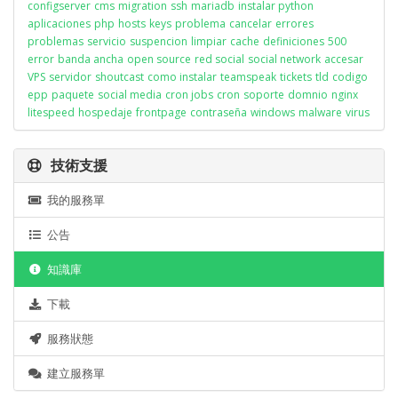
configserver
cms
migration
ssh
mariadb
instalar python
aplicaciones
php
hosts
keys
problema
cancelar
errores
problemas
servicio
suspencion
limpiar
cache
definiciones
500
error
banda ancha
open source
red social
social network
accesar
VPS
servidor
shoutcast
como instalar
teamspeak
tickets
tld
codigo
epp
paquete
social media
cron jobs
cron
soporte
domnio
nginx
litespeed
hospedaje
frontpage
contraseña
windows
malware
virus
技術支援
我的服務單
公告
知識庫
下載
服務狀態
建立服務單