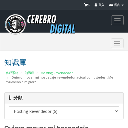
0
登入
語言
Togg
navi
Togg
navi
知識庫
客戶系統
知識庫
Hosting Revendedor
Quiero mover mi hospedaje revendedor actual con ustedes. ¿Me
ayudarían a migrar?
分類