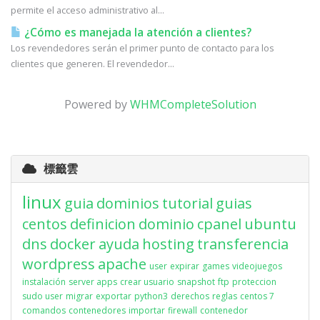
permite el acceso administrativo al...
¿Cómo es manejada la atención a clientes?
Los revendedores serán el primer punto de contacto para los
clientes que generen. El revendedor...
Powered by
WHMCompleteSolution
標籤雲
linux
guia
dominios
tutorial
guias
centos
definicion
dominio
cpanel
ubuntu
dns
docker
ayuda
hosting
transferencia
wordpress
apache
user
expirar
games
videojuegos
instalación
server apps
crear usuario
snapshot
ftp
proteccion
sudo user
migrar
exportar
python3
derechos
reglas
centos 7
comandos
contenedores
importar
firewall
contenedor