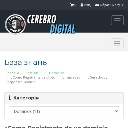
0
Вхід
Обрати мову
Togg
navi
Togg
navi
База знань
Головна
База знань
Dominios
¿Como Registrante de un dominio, cuáles son mis Derechos y
Responsabilidades?
Категорія