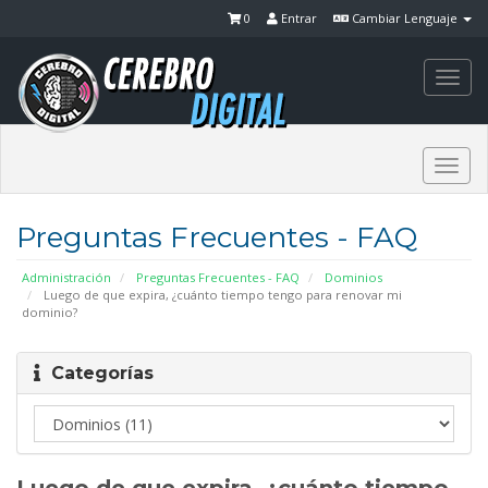
0
Entrar
Cambiar Lenguaje
Togg
navi
Togg
navi
Preguntas Frecuentes - FAQ
Administración
Preguntas Frecuentes - FAQ
Dominios
Luego de que expira, ¿cuánto tiempo tengo para renovar mi
dominio?
Categorías