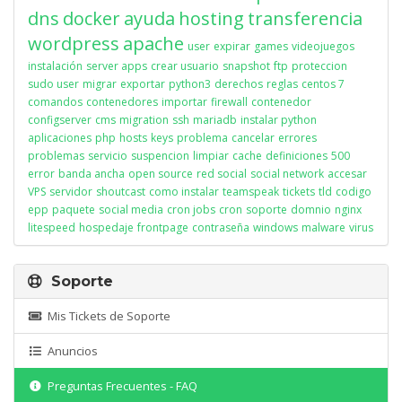
dns
docker
ayuda
hosting
transferencia
wordpress
apache
user
expirar
games
videojuegos
instalación
server apps
crear usuario
snapshot
ftp
proteccion
sudo user
migrar
exportar
python3
derechos
reglas
centos 7
comandos
contenedores
importar
firewall
contenedor
configserver
cms
migration
ssh
mariadb
instalar python
aplicaciones
php
hosts
keys
problema
cancelar
errores
problemas
servicio
suspencion
limpiar
cache
definiciones
500
error
banda ancha
open source
red social
social network
accesar
VPS
servidor
shoutcast
como instalar
teamspeak
tickets
tld
codigo
epp
paquete
social media
cron jobs
cron
soporte
domnio
nginx
litespeed
hospedaje
frontpage
contraseña
windows
malware
virus
Soporte
Mis Tickets de Soporte
Anuncios
Preguntas Frecuentes - FAQ