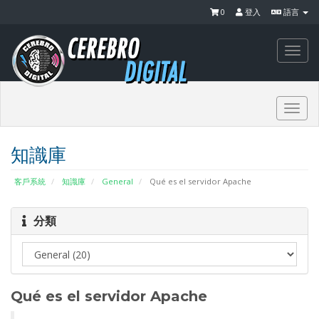
0
登入
語言
Togg
navi
Togg
navi
知識庫
客戶系統
知識庫
General
Qué es el servidor Apache
分類
Qué es el servidor Apache