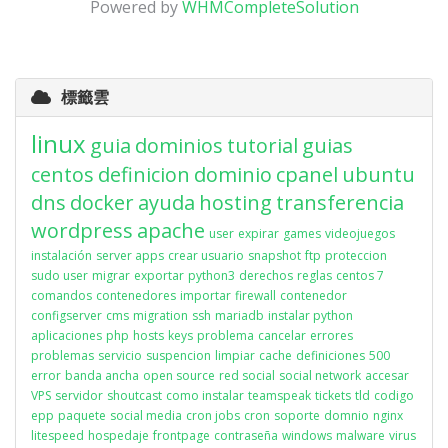
Powered by
WHMCompleteSolution
標籤雲
linux
guia
dominios
tutorial
guias
centos
definicion
dominio
cpanel
ubuntu
dns
docker
ayuda
hosting
transferencia
wordpress
apache
user
expirar
games
videojuegos
instalación
server apps
crear usuario
snapshot
ftp
proteccion
sudo user
migrar
exportar
python3
derechos
reglas
centos 7
comandos
contenedores
importar
firewall
contenedor
configserver
cms
migration
ssh
mariadb
instalar python
aplicaciones
php
hosts
keys
problema
cancelar
errores
problemas
servicio
suspencion
limpiar
cache
definiciones
500
error
banda ancha
open source
red social
social network
accesar
VPS
servidor
shoutcast
como instalar
teamspeak
tickets
tld
codigo
epp
paquete
social media
cron jobs
cron
soporte
domnio
nginx
litespeed
hospedaje
frontpage
contraseña
windows
malware
virus