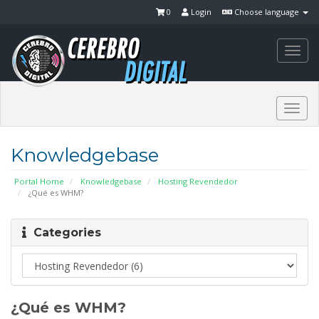
0
Login
Choose language
Togg
navi
Togg
navi
Knowledgebase
Portal Home
Knowledgebase
Hosting Revendedor
¿Qué es WHM?
Categories
¿Qué es WHM?