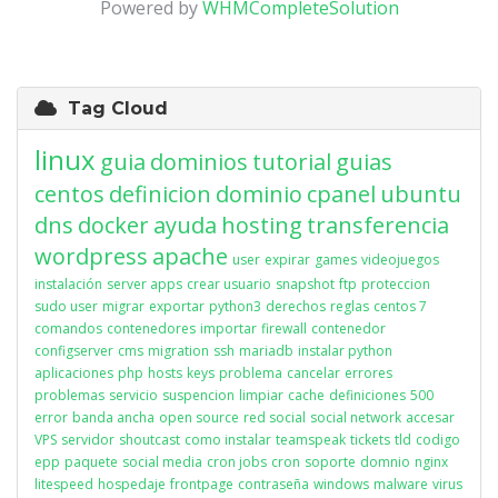
Powered by
WHMCompleteSolution
Tag Cloud
linux
guia
dominios
tutorial
guias
centos
definicion
dominio
cpanel
ubuntu
dns
docker
ayuda
hosting
transferencia
wordpress
apache
user
expirar
games
videojuegos
instalación
server apps
crear usuario
snapshot
ftp
proteccion
sudo user
migrar
exportar
python3
derechos
reglas
centos 7
comandos
contenedores
importar
firewall
contenedor
configserver
cms
migration
ssh
mariadb
instalar python
aplicaciones
php
hosts
keys
problema
cancelar
errores
problemas
servicio
suspencion
limpiar
cache
definiciones
500
error
banda ancha
open source
red social
social network
accesar
VPS
servidor
shoutcast
como instalar
teamspeak
tickets
tld
codigo
epp
paquete
social media
cron jobs
cron
soporte
domnio
nginx
litespeed
hospedaje
frontpage
contraseña
windows
malware
virus