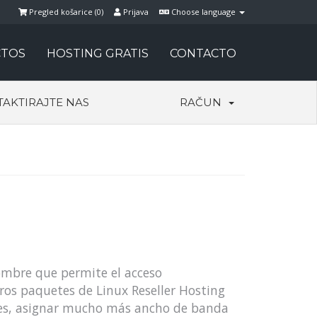
Pregled košarice (
0
)
Prijava
Choose language
TOS
HOSTING GRATIS
CONTACTO
AKTIRAJTE NAS
RAČUN
bre que permite el acceso
ros paquetes de Linux Reseller Hosting
es, asignar mucho más ancho de banda