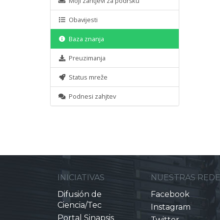
Moji zahtjevi za podršku
Obavijesti
Baza znanja
Preuzimanja
Status mreže
Podnesi zahjtev
INICIATIVAS
NUESTRAS RED
Difusión de
Facebook
Ciencia/Tec
Instagram
Portal Sinapsis
Twitter