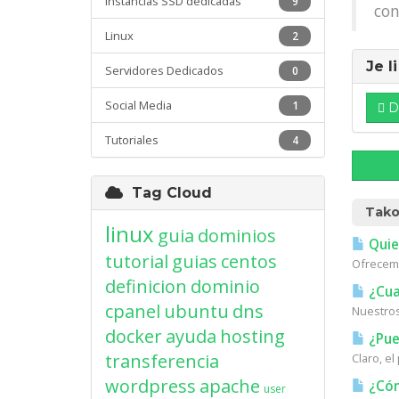
Instancias SSD dedicadas
9
co
Linux
2
Je 
Servidores Dedicados
0
Social Media
1
D
Tutoriales
4
Tag Cloud
Tako
linux
guia
dominios
Quie
tutorial
guias
centos
Ofrecemo
definicion
dominio
¿Cual
cpanel
ubuntu
dns
Nuestros
docker
ayuda
hosting
¿Pue
transferencia
Claro, e
wordpress
apache
¿Cóm
user