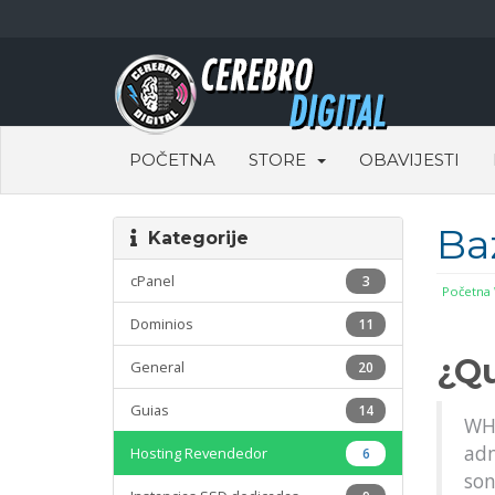
POČETNA
STORE
OBAVIJESTI
Ba
Kategorije
cPanel
3
Početna
Dominios
11
¿Q
General
20
Guias
14
WHM
adm
Hosting Revendedor
6
son