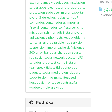
Los reve
expirar
games
videojuegos
instalación
server apps
crear usuario
snapshot
ftp
¿Qué
proteccion
sudo user
migrar
exportar
Revended
python3
derechos
reglas
centos 7
comandos
contenedores
importar
firewall
contenedor
configserver
cms
migration
ssh
mariadb
instalar python
aplicaciones
php
hosts
keys
problema
cancelar
errores
problemas
servicio
suspencion
limpiar
cache
definiciones
500
error
banda ancha
open source
red social
social network
accesar VPS
servidor
shoutcast
como instalar
teamspeak
tickets
tld
codigo
epp
paquete
social media
cron jobs
cron
soporte
domnio
nginx
litespeed
hospedaje
frontpage
contraseña
windows
malware
virus
Podrška