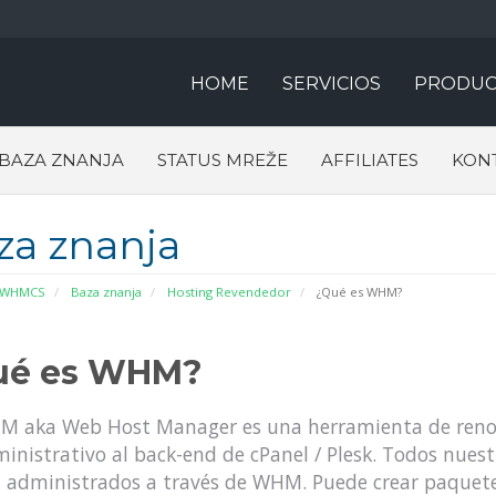
HOME
SERVICIOS
PRODUC
BAZA ZNANJA
STATUS MREŽE
AFFILIATES
KONT
za znanja
 WHMCS
Baza znanja
Hosting Revendedor
¿Qué es WHM?
ué es WHM?
 aka Web Host Manager es una herramienta de renom
inistrativo al back-end de cPanel / Plesk. Todos nuest
 administrados a través de WHM. Puede crear paquet