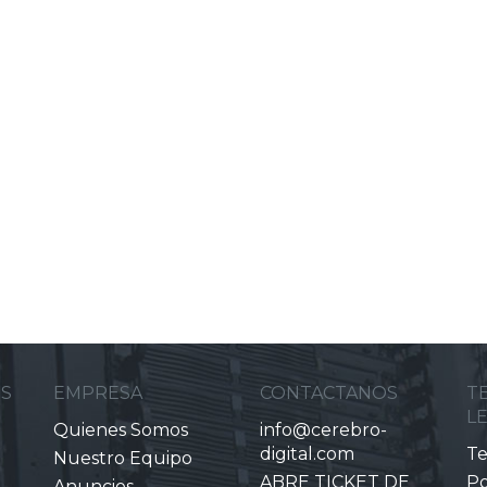
ES
EMPRESA
CONTACTANOS
T
L
Quienes Somos
info@cerebro-
digital.com
Te
Nuestro Equipo
ABRE TICKET DE
Po
Anuncios