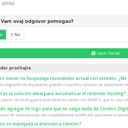
n WHM.
li Vam ovaj odgovor pomogao?
a
Ne
Ispiši članak
đer pročitajte
ro mover mi hospedaje revendedor actual con ustedes. ¿Me 
s migración de alojamiento gratuito a nuestros servicios de alojamiento de 
 es la solución ideal para automatizar el revender hosting?
 planes de hosting para revendedores vienen con WHMCS, que es una solu
do agregar mi logo para que no salga nada de Cerebro Digit
l panel de control puede ser completamente modificado para tener la identid
o es manejada la atención a clientes?