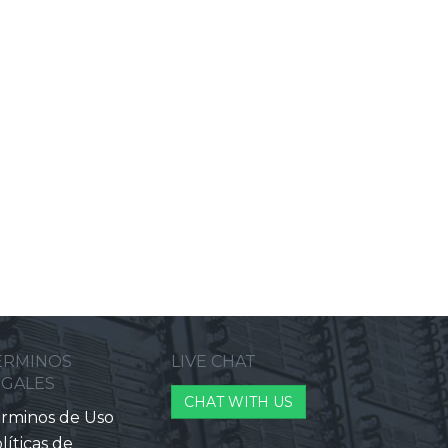
ERMINOS
LIVE CHAT
EGALES
CHAT WITH US
rminos de Uso
líticas de