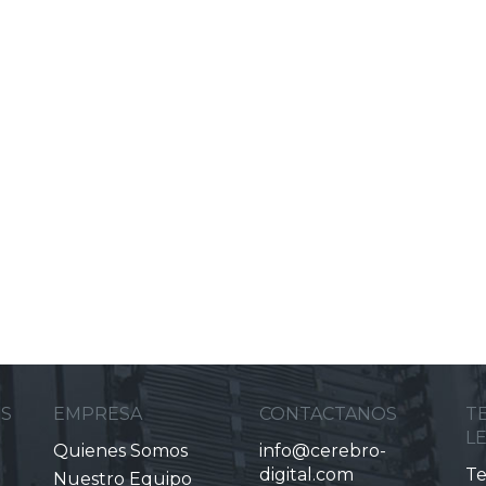
ES
EMPRESA
CONTACTANOS
T
L
Quienes Somos
info@cerebro-
digital.com
Te
Nuestro Equipo