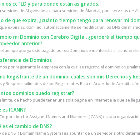
nios ccTLD y para donde están asignados.
a servicios de Afganistán.ax, para servicios de Åland.al, para servicios de Alb
o de que expira, ¿cuánto tiempo tengo para renovar mi dom
que expira su dominio, automáticamente se modificaran los DNS del mismo.
ambio mi Dominio con Cerebro Digital, ¿perderé el tiempo 
roveedor anterior?
 el tiempo que ya esté pagado por su Dominio se mantendrá al transferirlo. 
sferencia de Dominios
s por registrante la empresa con la cual se registro el dominio originalmen
o Registrante de un dominio, cuáles son mis Derechos y Re
 y Responsabilidades de los Registrantes Bajo el Acuerdo de Acreditación 
ntos dominios puedo registrar?
 límite, de hecho puede tener una sola página en Internet a la que se llegue
 es ICANN?
 Corporation for Assigned Names and Numbers (ICANN) es una organización s
 es el cambio de DNS?
o de DNS ( Domain Name System ) es apuntar de un servidor a otro determin