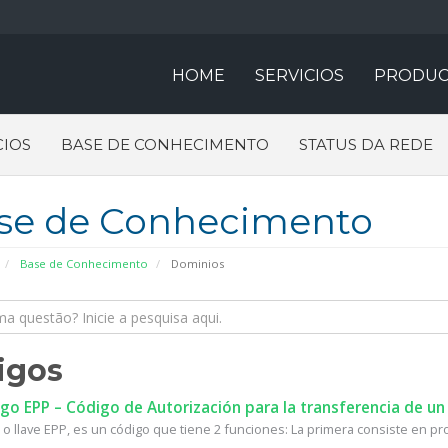
HOME
SERVICIOS
PRODUC
IOS
BASE DE CONHECIMENTO
STATUS DA REDE
se de Conhecimento
Base de Conhecimento
Dominios
igos
o EPP – Código de Autorización para la transferencia de un
 o llave EPP, es un código que tiene 2 funciones: La primera consiste en prot