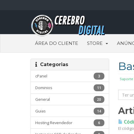
ÁREA DO CLIENTE
STORE
ANÚNC
Ba
Categorias
cPanel
3
Suporte
Dominios
11
General
20
Art
Guias
14
Códig
Hosting Revendedor
6
El código