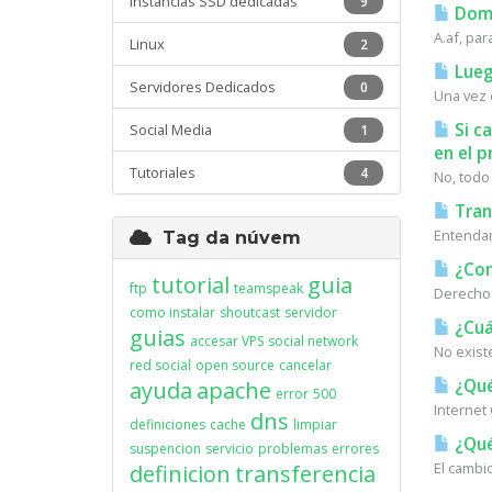
Instancias SSD dedicadas
9
Domi
A.af, par
Linux
2
Lueg
Servidores Dedicados
0
Una vez 
Si c
Social Media
1
en el p
Tutoriales
4
No, todo
Tran
Entendamo
Tag da núvem
¿Com
tutorial
guia
ftp
teamspeak
Derechos
como instalar
shoutcast
servidor
¿Cuá
guias
accesar VPS
social network
No existe
red social
open source
cancelar
¿Qué
ayuda
apache
error
500
Internet
dns
definiciones
cache
limpiar
¿Qué
suspencion
servicio
problemas
errores
El cambi
definicion
transferencia