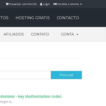
Visualizar carrinho (
0
)
Login
Escolha o idioma
TOS
HOSTING GRATIS
CONTACTO
AFILIADOS
CONTATO
CONTA
 dominio - key (Authorization code)
eger la...