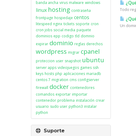
¿Qué
banda ancha
virus
malware
windows
hosting
linux
Todo reg
contraseña
centos
frontpage
hospedaje
¿Qué
litespeed
nginx
tickets
soporte
cron
Un domin
cron jobs
social media
paquete
dominios
epp
codigo
tld
domnio
dominio
expirar
reglas
derechos
wordpress
cpanel
migrar
ubuntu
proteccion
user
snapshot
server apps
videojuegos
games
ssh
keys
hosts
php
aplicaciones
mariadb
centos 7
migration
cms
configserver
docker
firewall
contenedores
comandos
exportar
importar
contenedor
problema
instalación
crear
usuario
sudo user
python3
instalar
python
Suporte