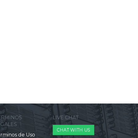
ERMINOS
LIVE CHAT
EGALES
CHAT WITH US
rminos de Uso