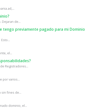
ania.ad,...
inio?
 Dejaran de...
que tengo previamente pagado para mi Dominio
Esto...
te, el...
sponsabilidades?
de Registradores...
 por varios...
in fines de...
ado dominio, el...