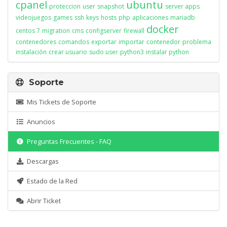
cpanel
ubuntu
proteccion
user
snapshot
server apps
videojuegos
games
ssh
keys
hosts
php
aplicaciones
mariadb
docker
centos 7
migration
cms
configserver
firewall
contenedores
comandos
exportar
importar
contenedor
problema
instalación
crear usuario
sudo user
python3
instalar python
Soporte
Mis Tickets de Soporte
Anuncios
Preguntas Frecuentes - FAQ
Descargas
Estado de la Red
Abrir Ticket