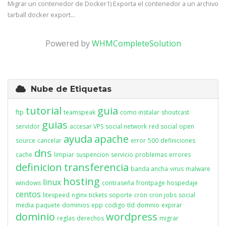
Migrar un contenedor de Docker1) Exporta el contenedor a un archivo
tarball docker export...
Powered by
WHMCompleteSolution
Nube de Etiquetas
tutorial
guia
ftp
teamspeak
como instalar
shoutcast
guias
servidor
accesar VPS
social network
red social
open
ayuda
apache
source
cancelar
error
500
definiciones
dns
cache
limpiar
suspencion
servicio
problemas
errores
definicion
transferencia
banda ancha
virus
malware
hosting
linux
windows
contraseña
frontpage
hospedaje
centos
litespeed
nginx
tickets
soporte
cron
cron jobs
social
media
paquete
dominios
epp
codigo
tld
domnio
expirar
dominio
wordpress
reglas
derechos
migrar