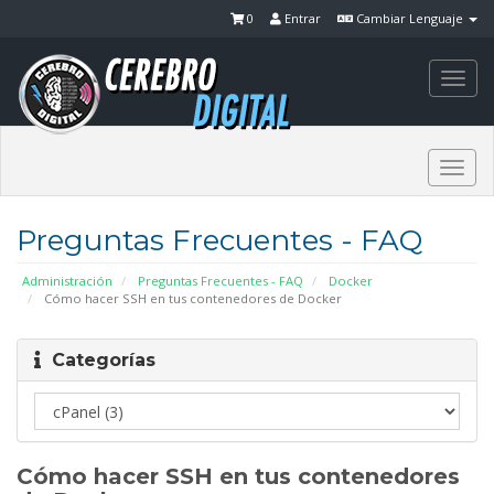
0
Entrar
Cambiar Lenguaje
Togg
navi
Togg
navi
Preguntas Frecuentes - FAQ
Administración
Preguntas Frecuentes - FAQ
Docker
Cómo hacer SSH en tus contenedores de Docker
Categorías
Cómo hacer SSH en tus contenedores