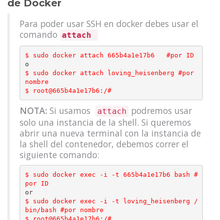
de Docker
Para poder usar SSH en docker debes usar el
comando
attach
$ sudo docker attach 
665b4a1e17b6   
#por ID
$ sudo docker attach loving_heisenberg 
#por 
nombre
$ root@665b4a1e17b6
:/#
NOTA:
Si usamos
podremos usar
attach
solo una instancia de la shell. Si queremos
abrir una nueva terminal con la instancia de
la shell del contenedor, debemos correr el
siguiente comando:
$ sudo docker exec 
-
i 
-
t 
665b4a1e17b6 
bash 
#
por ID
$ sudo docker exec 
-
i 
-
t loving_heisenberg 
/
bin
/
bash 
#por nombre
$ root@665b4a1e17b6
:/#