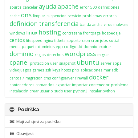
ayuda
apache
source
cancelar
error
500
definiciones
dns
cache
limpiar
suspencion
servicio
problemas
errores
definicion
transferencia
banda ancha
virus
malware
hosting
linux
windows
contraseña
frontpage
hospedaje
centos
litespeed
nginx
tickets
soporte
cron
cron jobs
social
media
paquete
dominios
epp
codigo
tld
domnio
expirar
dominio
wordpress
reglas
derechos
migrar
cpanel
ubuntu
proteccion
user
snapshot
server apps
videojuegos
games
ssh
keys
hosts
php
aplicaciones
mariadb
docker
centos 7
migration
cms
configserver
firewall
contenedores
comandos
exportar
importar
contenedor
problema
instalación
crear usuario
sudo user
python3
instalar python
Podrška
Moji zahtjevi za podršku
Obavijesti