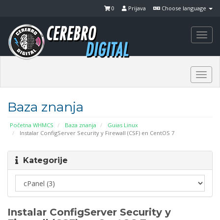
0
Prijava
Choose language
Togg
navi
Togg
navi
Baza znanja
Početna WHMCS
Baza znanja
Guias Linux
Instalar ConfigServer Security y Firewall (CSF) en CentOS 7
Kategorije
Instalar ConfigServer Security y