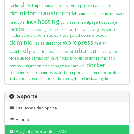
dns
cache
limpiar
suspencion
servicio
problemas
errores
definicion
transferencia
banda ancha
virus
malware
hosting
linux
windows
contraseña
frontpage
hospedaje
centos
litespeed
nginx
tickets
soporte
cron
cron jobs
social
media
paquete
dominios
epp
codigo
tld
domnio
expirar
dominio
wordpress
reglas
derechos
migrar
cpanel
ubuntu
proteccion
user
snapshot
server apps
videojuegos
games
ssh
keys
hosts
php
aplicaciones
mariadb
docker
centos 7
migration
cms
configserver
firewall
contenedores
comandos
exportar
importar
contenedor
problema
instalación
crear usuario
sudo user
python3
instalar python
Soporte
Mis Tickets de Soporte
Anuncios
Preguntas Frecuentes - FAQ