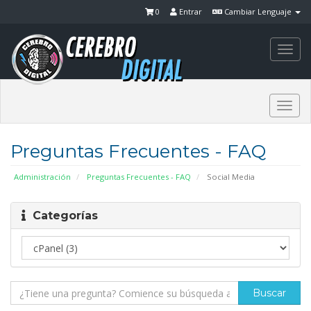
0
Entrar
Cambiar Lenguaje
Togg
navi
Togg
navi
Preguntas Frecuentes - FAQ
Administración
Preguntas Frecuentes - FAQ
Social Media
Categorías