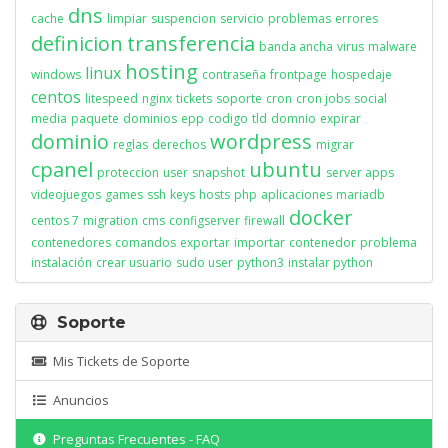
dns
cache
limpiar
suspencion
servicio
problemas
errores
definicion
transferencia
banda ancha
virus
malware
hosting
linux
windows
contraseña
frontpage
hospedaje
centos
litespeed
nginx
tickets
soporte
cron
cron jobs
social
media
paquete
dominios
epp
codigo
tld
domnio
expirar
dominio
wordpress
reglas
derechos
migrar
cpanel
ubuntu
proteccion
user
snapshot
server apps
videojuegos
games
ssh
keys
hosts
php
aplicaciones
mariadb
docker
centos 7
migration
cms
configserver
firewall
contenedores
comandos
exportar
importar
contenedor
problema
instalación
crear usuario
sudo user
python3
instalar python
Soporte
Mis Tickets de Soporte
Anuncios
Preguntas Frecuentes - FAQ