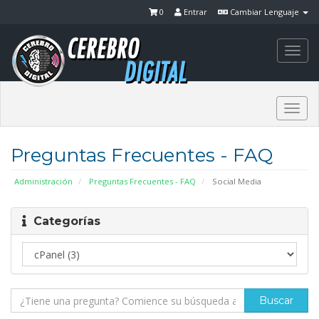
0
Entrar
Cambiar Lenguaje
Togg
navi
Togg
navi
Preguntas Frecuentes - FAQ
Administración
Preguntas Frecuentes - FAQ
Social Media
Categorías