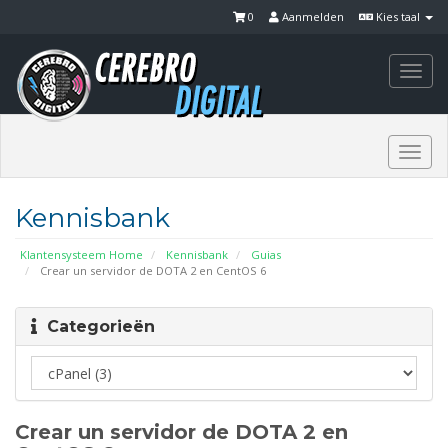
0
Aanmelden
Kies taal
Togg
navi
Togg
navi
Kennisbank
Klantensysteem Home
Kennisbank
Guias
Crear un servidor de DOTA 2 en CentOS 6
Categorieën
Crear un servidor de DOTA 2 en