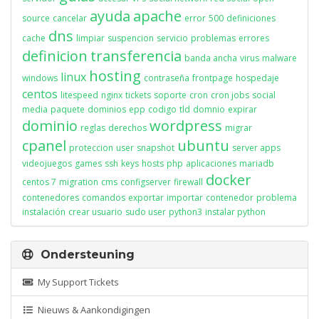
ayuda
apache
source
cancelar
error
500
definiciones
dns
cache
limpiar
suspencion
servicio
problemas
errores
definicion
transferencia
banda ancha
virus
malware
hosting
linux
windows
contraseña
frontpage
hospedaje
centos
litespeed
nginx
tickets
soporte
cron
cron jobs
social
media
paquete
dominios
epp
codigo
tld
domnio
expirar
dominio
wordpress
reglas
derechos
migrar
cpanel
ubuntu
proteccion
user
snapshot
server apps
videojuegos
games
ssh
keys
hosts
php
aplicaciones
mariadb
docker
centos 7
migration
cms
configserver
firewall
contenedores
comandos
exportar
importar
contenedor
problema
instalación
crear usuario
sudo user
python3
instalar python
Ondersteuning
My Support Tickets
Nieuws & Aankondigingen