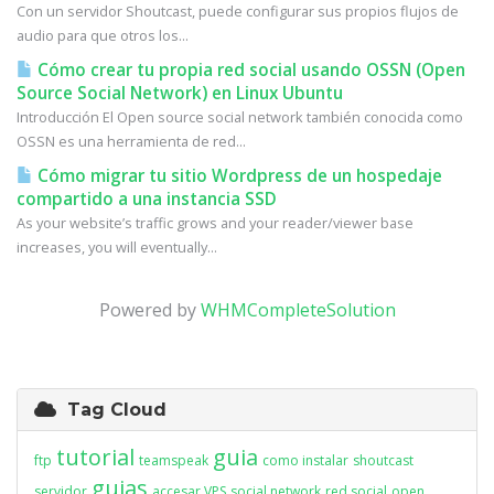
Con un servidor Shoutcast, puede configurar sus propios flujos de
audio para que otros los...
Cómo crear tu propia red social usando OSSN (Open
Source Social Network) en Linux Ubuntu
Introducción El Open source social network también conocida como
OSSN es una herramienta de red...
Cómo migrar tu sitio Wordpress de un hospedaje
compartido a una instancia SSD
As your website’s traffic grows and your reader/viewer base
increases, you will eventually...
Powered by
WHMCompleteSolution
Tag Cloud
tutorial
guia
ftp
teamspeak
como instalar
shoutcast
guias
servidor
accesar VPS
social network
red social
open