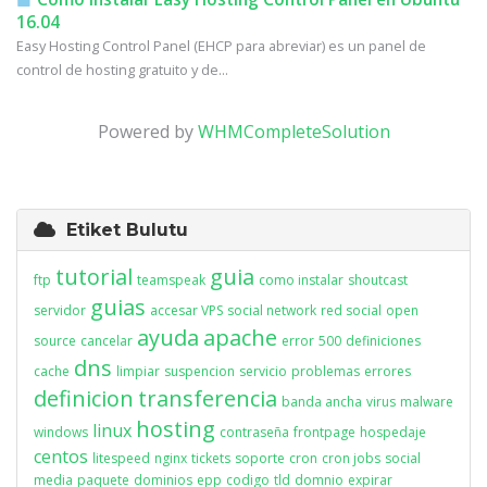
16.04
Easy Hosting Control Panel (EHCP para abreviar) es un panel de
control de hosting gratuito y de...
Powered by
WHMCompleteSolution
Etiket Bulutu
tutorial
guia
ftp
teamspeak
como instalar
shoutcast
guias
servidor
accesar VPS
social network
red social
open
ayuda
apache
source
cancelar
error
500
definiciones
dns
cache
limpiar
suspencion
servicio
problemas
errores
definicion
transferencia
banda ancha
virus
malware
hosting
linux
windows
contraseña
frontpage
hospedaje
centos
litespeed
nginx
tickets
soporte
cron
cron jobs
social
media
paquete
dominios
epp
codigo
tld
domnio
expirar