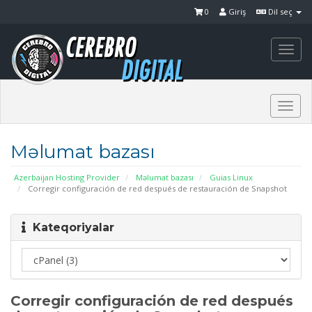
0
Giriş
Dil seç
Togg
navi
Togg
navi
Məlumat bazası
Azerbaijan Hosting Provider
Məlumat bazası
Guias Linux
Corregir configuración de red después de restauración de Snapshot
Kateqoriyalar
Corregir configuración de red después