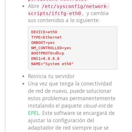
Abre
/etc/sysconfig/network-
, y cambia
scripts/ifcfg-eth0
sus contenidos a lo siguiente:
DEVICE=eth0

TYPE=Ethernet

ONBOOT=yes

NM_CONTROLLED=yes

BOOTPROTO=dhcp

DNS1=8.8.8.8

Reinicia tu servidor
Una vez que tenga la conectividad
de red de nuevo, puede solucionar
estos problemas permanentemente
instalando el paquete
cloud-init
de
EPEL
. Este software se encargará de
ajustar la configuración del
adaptador de red siempre que se