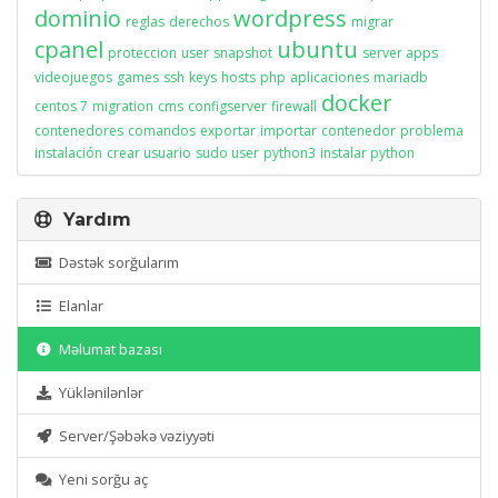
dominio
wordpress
reglas
derechos
migrar
cpanel
ubuntu
proteccion
user
snapshot
server apps
videojuegos
games
ssh
keys
hosts
php
aplicaciones
mariadb
docker
centos 7
migration
cms
configserver
firewall
contenedores
comandos
exportar
importar
contenedor
problema
instalación
crear usuario
sudo user
python3
instalar python
Yardım
Dəstək sorğularım
Elanlar
Məlumat bazası
Yüklənilənlər
Server/Şəbəkə vəziyyəti
Yeni sorğu aç