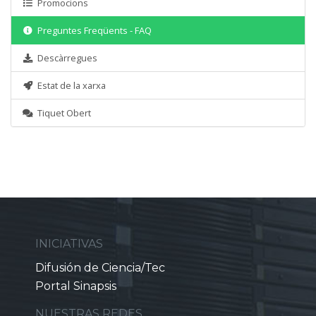
Promocions
Preguntes Freqüents - FAQ
Descàrregues
Estat de la xarxa
Tiquet Obert
INICIATIVAS
Difusión de Ciencia/Tec
Portal Sinapsis
NUESTRAS REDES