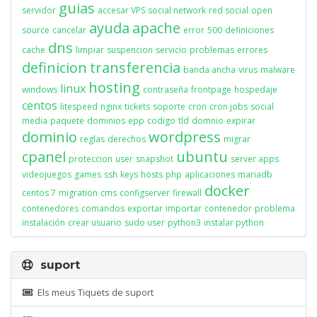
guias
servidor
accesar VPS
social network
red social
open
ayuda
apache
source
cancelar
error
500
definiciones
dns
cache
limpiar
suspencion
servicio
problemas
errores
definicion
transferencia
banda ancha
virus
malware
hosting
linux
windows
contraseña
frontpage
hospedaje
centos
litespeed
nginx
tickets
soporte
cron
cron jobs
social
media
paquete
dominios
epp
codigo
tld
domnio
expirar
dominio
wordpress
reglas
derechos
migrar
cpanel
ubuntu
proteccion
user
snapshot
server apps
videojuegos
games
ssh
keys
hosts
php
aplicaciones
mariadb
docker
centos 7
migration
cms
configserver
firewall
contenedores
comandos
exportar
importar
contenedor
problema
instalación
crear usuario
sudo user
python3
instalar python
suport
Els meus Tiquets de suport