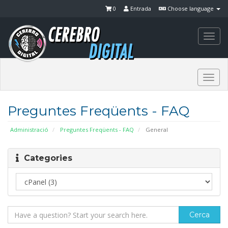
0
Entrada
Choose language
Togg
navi
Togg
navi
Preguntes Freqüents - FAQ
Administració
Preguntes Freqüents - FAQ
General
Categories