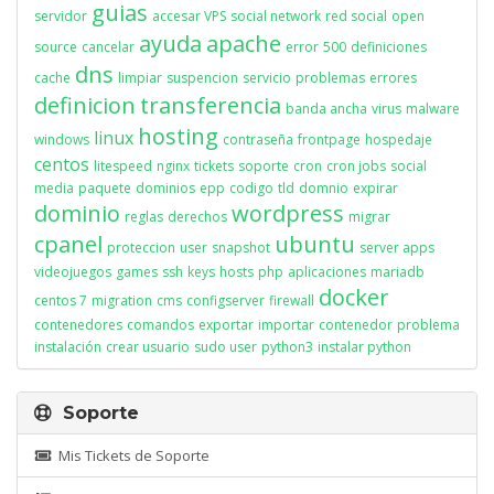
guias
servidor
accesar VPS
social network
red social
open
ayuda
apache
source
cancelar
error
500
definiciones
dns
cache
limpiar
suspencion
servicio
problemas
errores
definicion
transferencia
banda ancha
virus
malware
hosting
linux
windows
contraseña
frontpage
hospedaje
centos
litespeed
nginx
tickets
soporte
cron
cron jobs
social
media
paquete
dominios
epp
codigo
tld
domnio
expirar
dominio
wordpress
reglas
derechos
migrar
cpanel
ubuntu
proteccion
user
snapshot
server apps
videojuegos
games
ssh
keys
hosts
php
aplicaciones
mariadb
docker
centos 7
migration
cms
configserver
firewall
contenedores
comandos
exportar
importar
contenedor
problema
instalación
crear usuario
sudo user
python3
instalar python
Soporte
Mis Tickets de Soporte