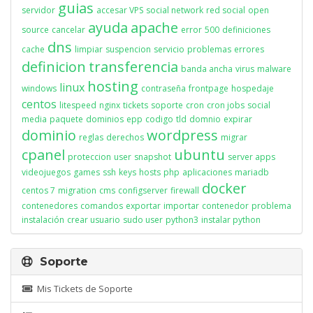
guias
servidor
accesar VPS
social network
red social
open
ayuda
apache
source
cancelar
error
500
definiciones
dns
cache
limpiar
suspencion
servicio
problemas
errores
definicion
transferencia
banda ancha
virus
malware
hosting
linux
windows
contraseña
frontpage
hospedaje
centos
litespeed
nginx
tickets
soporte
cron
cron jobs
social
media
paquete
dominios
epp
codigo
tld
domnio
expirar
dominio
wordpress
reglas
derechos
migrar
cpanel
ubuntu
proteccion
user
snapshot
server apps
videojuegos
games
ssh
keys
hosts
php
aplicaciones
mariadb
docker
centos 7
migration
cms
configserver
firewall
contenedores
comandos
exportar
importar
contenedor
problema
instalación
crear usuario
sudo user
python3
instalar python
Soporte
Mis Tickets de Soporte