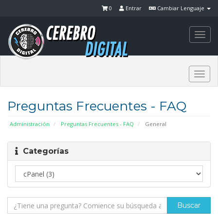
0
Entrar
Cambiar Lenguaje
Togg
navi
Togg
navi
Preguntas Frecuentes - FAQ
Administración
Preguntas Frecuentes - FAQ
General
Categorías