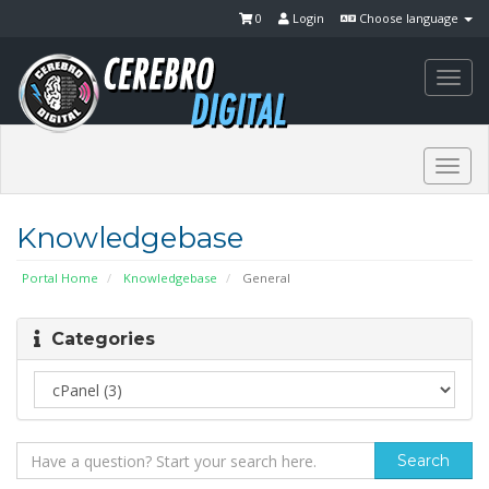
0
Login
Choose language
Togg
navi
Togg
navi
Knowledgebase
Portal Home
Knowledgebase
General
Categories