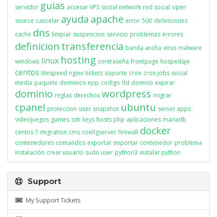
guias
servidor
accesar VPS
social network
red social
open
ayuda
apache
source
cancelar
error
500
definiciones
dns
cache
limpiar
suspencion
servicio
problemas
errores
definicion
transferencia
banda ancha
virus
malware
hosting
linux
windows
contraseña
frontpage
hospedaje
centos
litespeed
nginx
tickets
soporte
cron
cron jobs
social
media
paquete
dominios
epp
codigo
tld
domnio
expirar
dominio
wordpress
reglas
derechos
migrar
cpanel
ubuntu
proteccion
user
snapshot
server apps
videojuegos
games
ssh
keys
hosts
php
aplicaciones
mariadb
docker
centos 7
migration
cms
configserver
firewall
contenedores
comandos
exportar
importar
contenedor
problema
instalación
crear usuario
sudo user
python3
instalar python
Support
My Support Tickets