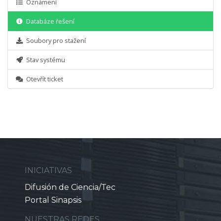
Oznámení
Databáze řešení
Soubory pro stažení
Stav systému
Otevřít ticket
INICIATIVAS
Difusión de Ciencia/Tec
Portal Sinapsis
NUESTRAS REDES