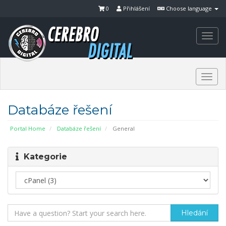
0
Přihlášení
Choose language
Togg
navi
Togg
navi
Databáze řešení
Portal Home
Databáze řešení
General
Kategorie