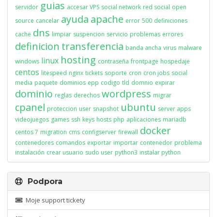
guias
servidor
accesar VPS
social network
red social
open
ayuda
apache
source
cancelar
error
500
definiciones
dns
cache
limpiar
suspencion
servicio
problemas
errores
definicion
transferencia
banda ancha
virus
malware
hosting
linux
windows
contraseña
frontpage
hospedaje
centos
litespeed
nginx
tickets
soporte
cron
cron jobs
social
media
paquete
dominios
epp
codigo
tld
domnio
expirar
dominio
wordpress
reglas
derechos
migrar
cpanel
ubuntu
proteccion
user
snapshot
server apps
videojuegos
games
ssh
keys
hosts
php
aplicaciones
mariadb
docker
centos 7
migration
cms
configserver
firewall
contenedores
comandos
exportar
importar
contenedor
problema
instalación
crear usuario
sudo user
python3
instalar python
Podpora
Moje support tickety