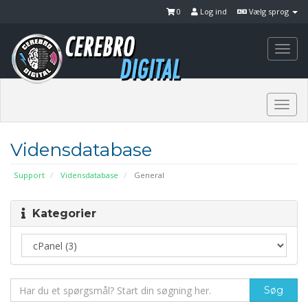
0
Log ind
Vælg sprog
Togg
navi
Togg
navi
Vidensdatabase
Support
Vidensdatabase
General
Kategorier