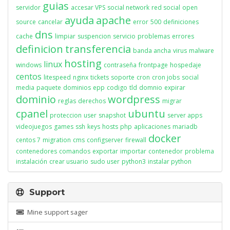
guias
servidor
accesar VPS
social network
red social
open
ayuda
apache
source
cancelar
error
500
definiciones
dns
cache
limpiar
suspencion
servicio
problemas
errores
definicion
transferencia
banda ancha
virus
malware
hosting
linux
windows
contraseña
frontpage
hospedaje
centos
litespeed
nginx
tickets
soporte
cron
cron jobs
social
media
paquete
dominios
epp
codigo
tld
domnio
expirar
dominio
wordpress
reglas
derechos
migrar
cpanel
ubuntu
proteccion
user
snapshot
server apps
videojuegos
games
ssh
keys
hosts
php
aplicaciones
mariadb
docker
centos 7
migration
cms
configserver
firewall
contenedores
comandos
exportar
importar
contenedor
problema
instalación
crear usuario
sudo user
python3
instalar python
Support
Mine support sager