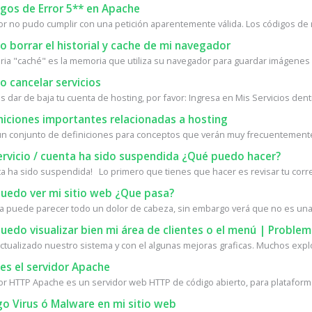
gos de Error 5** en Apache
dor no pudo cumplir con una petición aparentemente válida. Los códigos de 
borrar el historial y cache de mi navegador
ia "caché" es la memoria que utiliza su navegador para guardar imágenes d
 cancelar servicios
s dar de baja tu cuenta de hosting, por favor: Ingresa en Mis Servicios dentr
niciones importantes relacionadas a hosting
un conjunto de definiciones para conceptos que verán muy frecuentemente 
ervicio / cuenta ha sido suspendida ¿Qué puedo hacer?
ta ha sido suspendida! Lo primero que tienes que hacer es revisar tu corre
uedo ver mi sitio web ¿Que pasa?
a puede parecer todo un dolor de cabeza, sin embargo verá que no es una 
edo visualizar bien mi área de clientes o el menú | Proble
tualizado nuestro sistema y con el algunas mejoras graficas. Muchos expl
es el servidor Apache
dor HTTP Apache es un servidor web HTTP de código abierto, para plataforma
o Virus ó Malware en mi sitio web