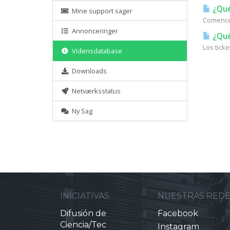
¿Qué
Mine support sager
Comencem
Annonceringer
¿Qué
Los tick
Vidensdatabase
Downloads
Netværksstatus
Ny Sag
INICIATIVAS
NUESTRAS RED
Difusión de
Facebook
Ciencia/Tec
Instagram