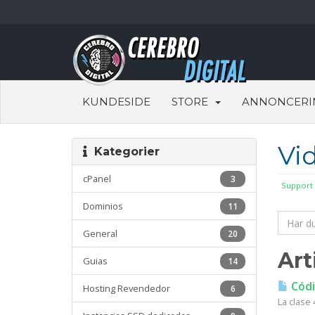
KUNDESIDE
STORE
ANNONCERI
Vi
Kategorier
cPanel
3
Support
Dominios
11
General
20
Art
Guias
14
Códi
Hosting Revendedor
6
La clase 