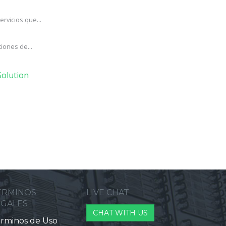
rvicios que...
iones de...
olution
ERMINOS
LIVE CHAT
EGALES
CHAT WITH US
rminos de Uso