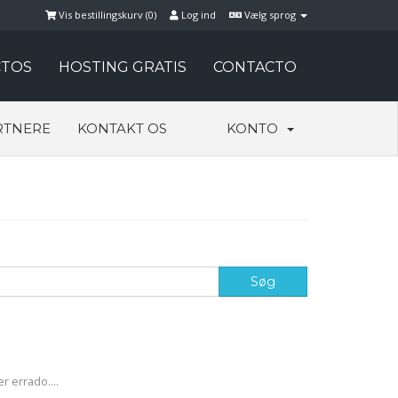
Vis bestillingskurv (
0
)
Log ind
Vælg sprog
TOS
HOSTING GRATIS
CONTACTO
RTNERE
KONTAKT OS
KONTO
r errado....