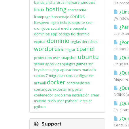
banda ancha
virus
malware
windows
De pronto
hosting
linux
contraseña
¿Lin
centos
frontpage
hospedaje
¿Windows
litespeed
nginx
tickets
soporte
cron
¿Para
cron jobs
social media
paquete
Las exte
dominios
epp
codigo
tld
domnio
dominio
expirar
reglas
derechos
¿Por
wordpress
cpanel
Hospedaj
migrar
ubuntu
¿Qué
proteccion
user
snapshot
Linux es
server apps
videojuegos
games
ssh
keys
hosts
php
aplicaciones
mariadb
¿Qué
centos 7
migration
cms
configserver
Mejor re
docker
firewall
contenedores
¿Qué
comandos
exportar
importar
NGINX (p
contenedor
problema
instalación
crear
usuario
sudo user
python3
instalar
¿Qué
python
Es la can
¿Qué
Support
CentOS L