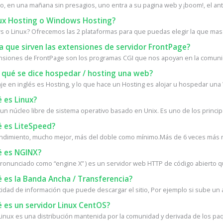
, en una mañana sin presagios, uno entra a su pagina web y ¡boom!, el antiv
ux Hosting o Windows Hosting?
 o Linux? Ofrecemos las 2 plataformas para que puedas elegir la que mas 
 que sirven las extensiones de servidor FrontPage?
nsiones de FrontPage son los programas CGI que nos apoyan en la comunica
 qué se dice hospedar / hosting una web?
e en inglés es Hosting, y lo que hace un Hosting es alojar u hospedar una W
 es Linux?
 un núcleo libre de sistema operativo basado en Unix. Es uno de los princip
 es LiteSpeed?
ndimiento, mucho mejor, más del doble como mínimo.Más de 6 veces más rá
 es NGINX?
ronunciado como “engine X” ) es un servidor web HTTP de código abierto q
 es la Banda Ancha / Transferencia?
tidad de información que puede descargar el sitio, Por ejemplo si sube un a
 es un servidor Linux CentOS?
inux es una distribución mantenida por la comunidad y derivada de los paq