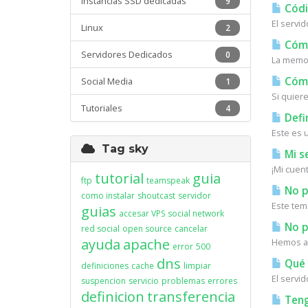
Instancias SSD dedicadas
9
Códi
El servi
Linux
2
Cómo 
Servidores Dedicados
0
La memor
Cómo
Social Media
1
Si quiere
Tutoriales
4
Defi
Este es 
Tag sky
Mi s
¡Mi cuen
tutorial
guia
ftp
teamspeak
No p
como instalar
shoutcast
servidor
Este tem
guias
accesar VPS
social network
No pu
red social
open source
cancelar
ayuda
apache
Hemos ac
error
500
dns
Qué 
definiciones
cache
limpiar
El servi
suspencion
servicio
problemas
errores
definicion
transferencia
Teng