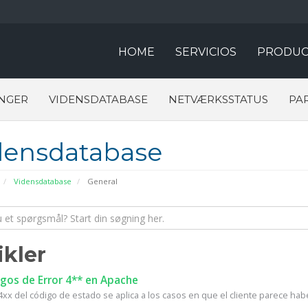
HOME
SERVICIOS
PRODUC
NGER
VIDENSDATABASE
NETVÆRKSSTATUS
PA
densdatabase
Vidensdatabase
General
ikler
gos de Error 4** en Apache
4xx del código de estado se aplica a los casos en que el cliente parece habe