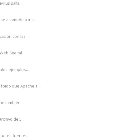
irus salta...
se acomode a tus...
ción con las...
eb Site tal...
ales ejemplos...
pido que Apache al...
ue también...
rchivo de 5...
uetes fuentes...