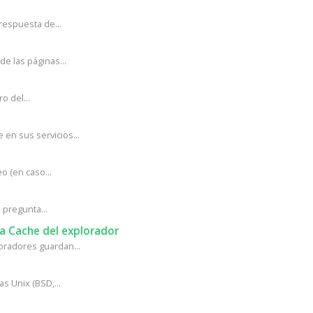
respuesta de...
e las páginas...
o del...
en sus servicios...
o (en caso...
pregunta...
ma Cache del explorador
oradores guardan...
s Unix (BSD,...