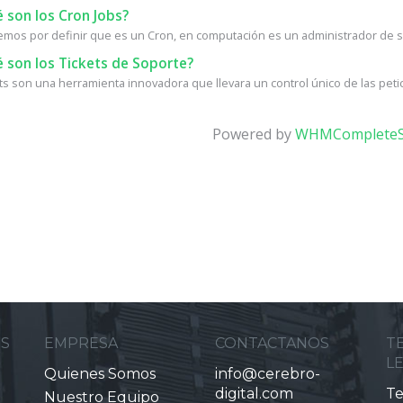
 son los Cron Jobs?
os por definir que es un Cron, en computación es un administrador de se
 son los Tickets de Soporte?
ets son una herramienta innovadora que llevara un control único de las petic
Powered by
WHMCompleteS
ES
EMPRESA
CONTACTANOS
T
L
Quienes Somos
info@cerebro-
digital.com
Te
Nuestro Equipo