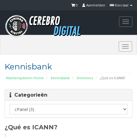
0
Aanmelden
Kies taal
Togg
navi
Togg
navi
Kennisbank
Klantensysteem Home
Kennisbank
Dominios
¿Qué es ICANN?
Categorieën
¿Qué es ICANN?