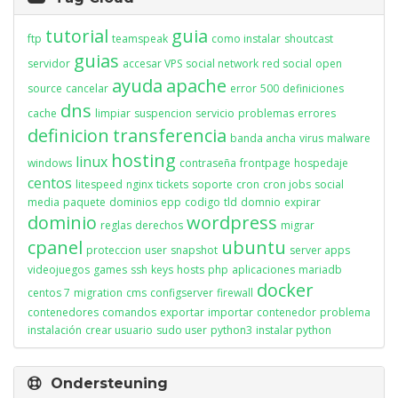
tutorial
guia
ftp
teamspeak
como instalar
shoutcast
guias
servidor
accesar VPS
social network
red social
open
ayuda
apache
source
cancelar
error
500
definiciones
dns
cache
limpiar
suspencion
servicio
problemas
errores
definicion
transferencia
banda ancha
virus
malware
hosting
linux
windows
contraseña
frontpage
hospedaje
centos
litespeed
nginx
tickets
soporte
cron
cron jobs
social
media
paquete
dominios
epp
codigo
tld
domnio
expirar
dominio
wordpress
reglas
derechos
migrar
cpanel
ubuntu
proteccion
user
snapshot
server apps
videojuegos
games
ssh
keys
hosts
php
aplicaciones
mariadb
docker
centos 7
migration
cms
configserver
firewall
contenedores
comandos
exportar
importar
contenedor
problema
instalación
crear usuario
sudo user
python3
instalar python
Ondersteuning