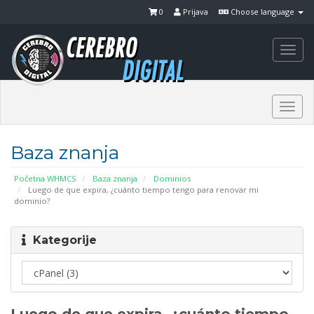
0
Prijava
Choose language
Togg
navi
Togg
navi
Baza znanja
Početna WHMCS
Baza znanja
Dominios
Luego de que expira, ¿cuánto tiempo tengo para renovar mi
dominio?
Kategorije