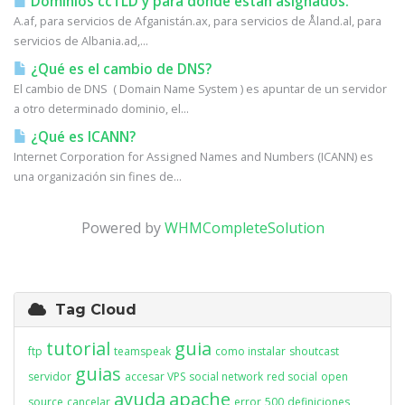
Dominios ccTLD y para donde están asignados.
A.af, para servicios de Afganistán.ax, para servicios de Åland.al, para
servicios de Albania.ad,...
¿Qué es el cambio de DNS?
El cambio de DNS ( Domain Name System ) es apuntar de un servidor
a otro determinado dominio, el...
¿Qué es ICANN?
Internet Corporation for Assigned Names and Numbers (ICANN) es
una organización sin fines de...
Powered by
WHMCompleteSolution
Tag Cloud
tutorial
guia
ftp
teamspeak
como instalar
shoutcast
guias
servidor
accesar VPS
social network
red social
open
ayuda
apache
source
cancelar
error
500
definiciones