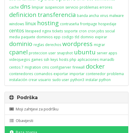
dns
cache
limpiar
suspencion
servicio
problemas
errores
definicion
transferencia
banda ancha
virus
malware
hosting
linux
windows
contraseña
frontpage
hospedaje
centos
litespeed
nginx
tickets
soporte
cron
cron jobs
social
media
paquete
dominios
epp
codigo
tld
domnio
expirar
dominio
wordpress
reglas
derechos
migrar
cpanel
ubuntu
proteccion
user
snapshot
server apps
videojuegos
games
ssh
keys
hosts
php
aplicaciones
mariadb
docker
centos 7
migration
cms
configserver
firewall
contenedores
comandos
exportar
importar
contenedor
problema
instalación
crear usuario
sudo user
python3
instalar python
Podrška
Moji zahtjevi za podršku
Obavijesti
Baza znanja