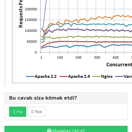
Bu cavab sizə kömək etdi?
Hə
Yox
Məqaləni çap et