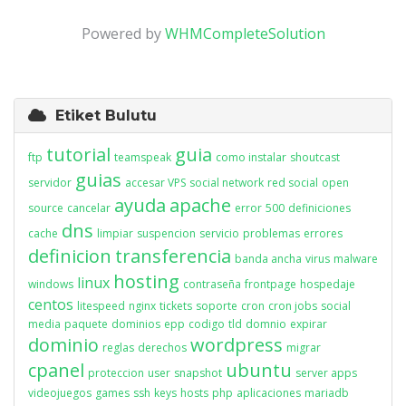
Powered by
WHMCompleteSolution
Etiket Bulutu
tutorial
guia
ftp
teamspeak
como instalar
shoutcast
guias
servidor
accesar VPS
social network
red social
open
ayuda
apache
source
cancelar
error
500
definiciones
dns
cache
limpiar
suspencion
servicio
problemas
errores
definicion
transferencia
banda ancha
virus
malware
hosting
linux
windows
contraseña
frontpage
hospedaje
centos
litespeed
nginx
tickets
soporte
cron
cron jobs
social
media
paquete
dominios
epp
codigo
tld
domnio
expirar
dominio
wordpress
reglas
derechos
migrar
cpanel
ubuntu
proteccion
user
snapshot
server apps
videojuegos
games
ssh
keys
hosts
php
aplicaciones
mariadb