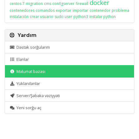
docker
centos 7
migration
cms
configserver
firewall
contenedores
comandos
exportar
importar
contenedor
problema
instalación
crear usuario
sudo user
python3
instalar python
Yardım
Dəstək sorğularım
Elanlar
Məlumat bazası
Yüklənilənlər
Server/Şəbəkə vəziyyəti
Yeni sorğu aç