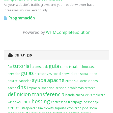
As your website’s traffic grows and your reader/viewer base
increases, you will eventually...
Programación
Powered by
WHMCompleteSolution
ענן תגיות
tutorial
guia
ftp
teamspeak
como instalar
shoutcast
guias
servidor
accesar VPS
social network
red social
open
ayuda
apache
source
cancelar
error
500
definiciones
dns
cache
limpiar
suspencion
servicio
problemas
errores
definicion
transferencia
banda ancha
virus
malware
hosting
linux
windows
contraseña
frontpage
hospedaje
centos
litespeed
nginx
tickets
soporte
cron
cron jobs
social