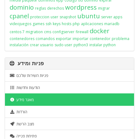
media
paquete
dominios
epp
codigo
tld
domnio
expirar
dominio
wordpress
reglas
derechos
migrar
cpanel
ubuntu
proteccion
user
snapshot
server apps
videojuegos
games
ssh
keys
hosts
php
aplicaciones
mariadb
docker
centos 7
migration
cms
configserver
firewall
contenedores
comandos
exportar
importar
contenedor
problema
instalación
crear usuario
sudo user
python3
instalar python
פניות ומידע
פניות השירות שלכם
הודעות וחדשות
מאגר מידע
הורדות
מצב הרשת
פתיחת פנייה