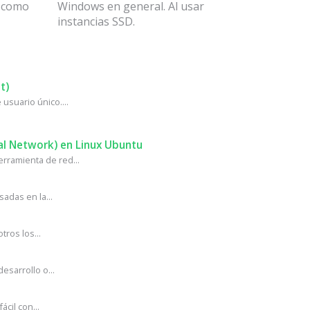
n como
Windows en general. Al usar
instancias SSD.
t)
usuario único....
al Network) en Linux Ubuntu
rramienta de red...
adas en la...
ros los...
sarrollo o...
cil con...