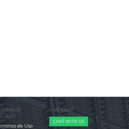
ERMINOS
LIVE CHAT
EGALES
CHAT WITH US
rminos de Uso