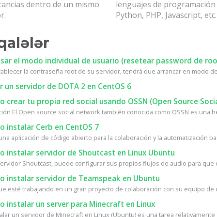
stancias dentro de un mismo
lenguajes de programació
r.
Python, PHP, Javascript, etc.
alələr
ar el modo individual de usuario (resetear password de roo
tablecer la contraseña root de su servidor, tendrá que arrancar en modo de 
r un servidor de DOTA 2 en CentOS 6
 crear tu propia red social usando OSSN (Open Source Soci
ción El Open source social network también conocida como OSSN es una he
 instalar Cerb en CentOS 7
na aplicación de código abierto para la colaboración y la automatización bas
 instalar servidor de Shoutcast en Linux Ubuntu
ervidor Shoutcast, puede configurar sus propios flujos de audio para que ot
 instalar servidor de Teamspeak en Ubuntu
ue esté trabajando en un gran proyecto de colaboración con su equipo de de
instalar un server para Minecraft en Linux
alar un servidor de Minecraft en Linux (Ubuntu) es una tarea relativamente fá