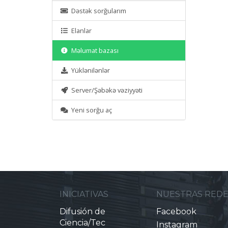
Dəstək sorğularım
Elanlar
Məlumat bazası
Yüklənilənlər
Server/Şəbəkə vəziyyəti
Yeni sorğu aç
INICIATIVAS
NUESTRAS RED
Difusión de
Facebook
Ciencia/Tec
Instagram