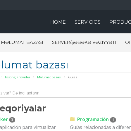
HOME
SERVICIOS
PRODUC
MƏLUMAT BAZASI
SERVER/ŞƏBƏKƏ VƏZIYYƏTI
O
lumat bazası
an Hosting Provider
Məlumat bazası
Guias
eqoriyalar
ker
Programación
3
1
aplicación para virtualizar
Guías relacionadas a difere