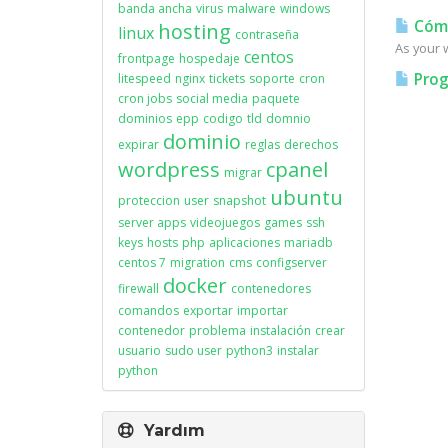
banda ancha
virus
malware
windows
Cómo
hosting
linux
contraseña
As your w
centos
frontpage
hospedaje
Prog
litespeed
nginx
tickets
soporte
cron
cron jobs
social media
paquete
dominios
epp
codigo
tld
domnio
dominio
expirar
reglas
derechos
wordpress
cpanel
migrar
ubuntu
proteccion
user
snapshot
server apps
videojuegos
games
ssh
keys
hosts
php
aplicaciones
mariadb
centos 7
migration
cms
configserver
docker
firewall
contenedores
comandos
exportar
importar
contenedor
problema
instalación
crear
usuario
sudo user
python3
instalar
python
Yardım