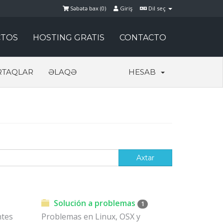
Səbətə bax (
0
)
Giriş
Dil seç
TOS
HOSTING GRATIS
CONTACTO
RTAQLAR
ƏLAQƏ
HESAB
Solución a problemas
1
ntes
Problemas en Linux, OSX y