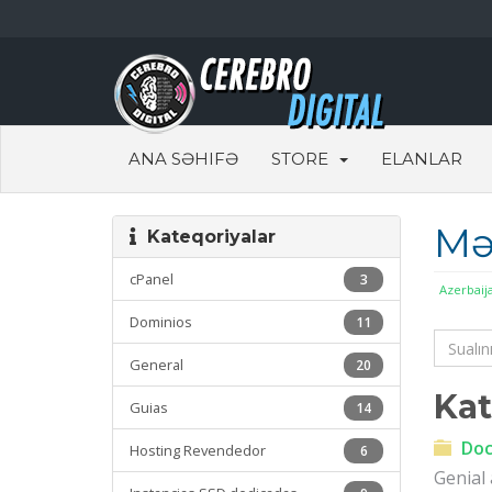
ANA SƏHIFƏ
STORE
ELANLAR
Mə
Kateqoriyalar
cPanel
3
Azerbaij
Dominios
11
General
20
Kat
Guias
14
Doc
Hosting Revendedor
6
Genial 