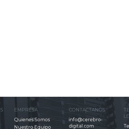
ES
EMPRESA
CONTACTANOS
T
L
Quienes Somos
info@cerebro-
digital.com
Te
Nuestro Equipo