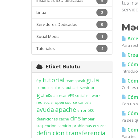
Instancias SSD dedicadas
9
tus in
servido
Linux
2
Servidores Dedicados
Məq
0
Social Media
1
Acces
Para res
Tutoriales
4
Crea
Cómo
Etiket Bulutu
Introduc
tutorial
guia
Cómo
ftp
teamspeak
Cerb es u
como instalar
shoutcast
servidor
guias
accesar VPS
social network
Cómo
red social
open source
cancelar
Con un s
ayuda
apache
error
500
Cómo
dns
definiciones
cache
limpiar
Ya sea q
suspencion
servicio
problemas
errores
Cómo 
definicion
transferencia
Para inst