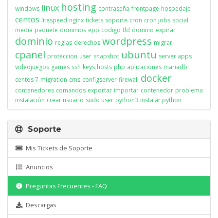
hosting
linux
windows
contraseña
frontpage
hospedaje
centos
litespeed
nginx
tickets
soporte
cron
cron jobs
social
media
paquete
dominios
epp
codigo
tld
domnio
expirar
dominio
wordpress
reglas
derechos
migrar
cpanel
ubuntu
proteccion
user
snapshot
server apps
videojuegos
games
ssh
keys
hosts
php
aplicaciones
mariadb
docker
centos 7
migration
cms
configserver
firewall
contenedores
comandos
exportar
importar
contenedor
problema
instalación
crear usuario
sudo user
python3
instalar python
Soporte
Mis Tickets de Soporte
Anuncios
Preguntas Frecuentes - FAQ
Descargas