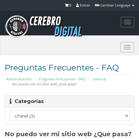
0
Entrar
Cambiar Lenguaje
Togg
navi
Togg
navi
Preguntas Frecuentes - FAQ
Administración
Preguntas Frecuentes - FAQ
General
No puedo ver mi sitio web ¿Que pasa?
Categorías
No puedo ver mi sitio web ¿Que pasa?