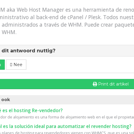
 aka Web Host Manager es una herramienta de renom
inistrativo al back-end de cPanel / Plesk. Todos nuest
 administrados a través de WHM. Puede crear paquet
n WHM.
dit antwoord nuttig?
a
Nee
Print dit artikel
 ook
 es el hosting Re-vendedor?
or de alojamiento es una forma de alojamiento web en el que el propietari
 es la solución ideal para automatizar el revender hosting?
 planes de hosting para revendedores vienen con WHMCS, que es una solu