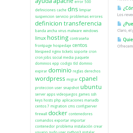
ayuda
apache
error
500
dns
¿Cóm
definiciones
cache
limpiar
Los reve
suspencion
servicio
problemas
errores
definicion
transferencia
¿Pue
Claro, e
banda ancha
virus
malware
windows
hosting
linux
contraseña
Quie
centos
frontpage
hospedaje
Ofrecemo
litespeed
nginx
tickets
soporte
cron
cron jobs
social media
paquete
dominios
epp
codigo
tld
domnio
dominio
expirar
reglas
derechos
wordpress
cpanel
migrar
ubuntu
proteccion
user
snapshot
server apps
videojuegos
games
ssh
keys
hosts
php
aplicaciones
mariadb
centos 7
migration
cms
configserver
docker
firewall
contenedores
comandos
exportar
importar
contenedor
problema
instalación
crear
usuario
sudo user
python3
instalar