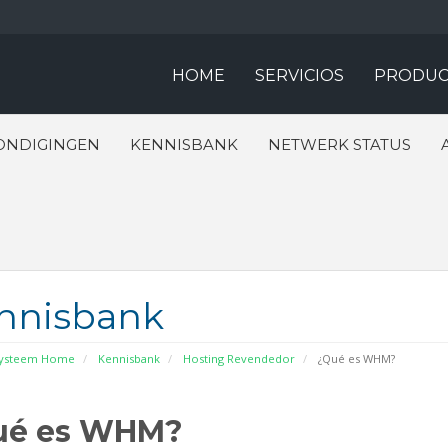
HOME
SERVICIOS
PRODUC
ONDIGINGEN
KENNISBANK
NETWERK STATUS
nnisbank
systeem Home
Kennisbank
Hosting Revendedor
¿Qué es WHM?
ué es WHM?