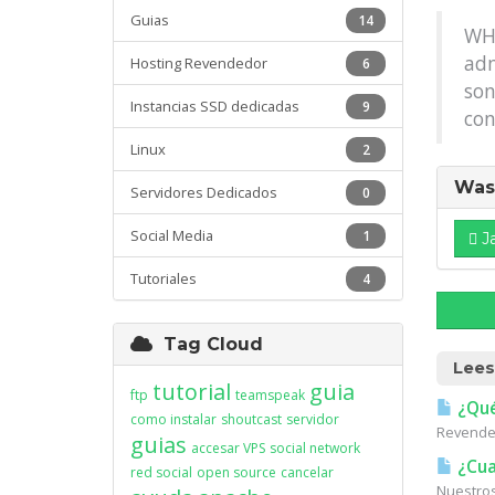
Guias
14
WHM
adm
Hosting Revendedor
6
son
Instancias SSD dedicadas
9
co
Linux
2
Was 
Servidores Dedicados
0
Social Media
1
J
Tutoriales
4
Tag Cloud
Lees
tutorial
guia
ftp
teamspeak
¿Qué
como instalar
shoutcast
servidor
Revended
guias
accesar VPS
social network
¿Cual
red social
open source
cancelar
Nuestros