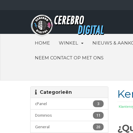
HOME
WINKEL
NIEUWS & AANK
NEEM CONTACT OP MET ONS
Ke
Categorieën
cPanel
3
Klanten
Dominios
11
¿Q
General
20