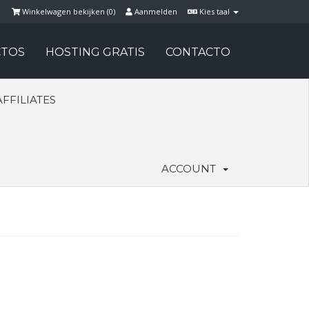
Winkelwagen bekijken (
0
)
Aanmelden
Kies taal
TOS
HOSTING GRATIS
CONTACTO
AFFILIATES
ACCOUNT