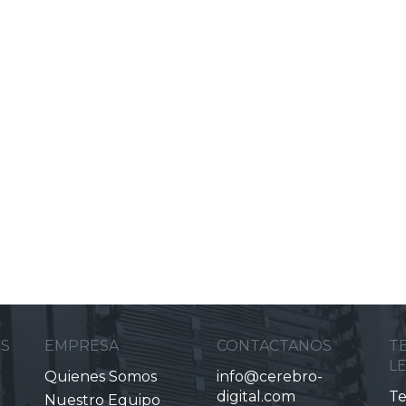
ES
EMPRESA
CONTACTANOS
T
L
Quienes Somos
info@cerebro-
digital.com
Te
Nuestro Equipo