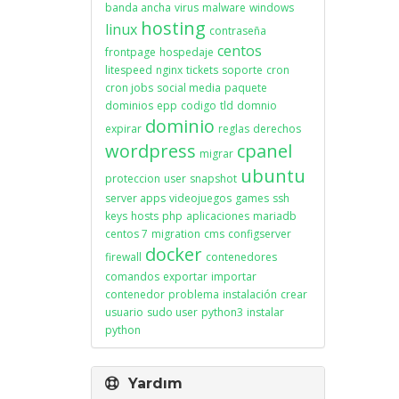
banda ancha
virus
malware
windows
hosting
linux
contraseña
centos
frontpage
hospedaje
litespeed
nginx
tickets
soporte
cron
cron jobs
social media
paquete
dominios
epp
codigo
tld
domnio
dominio
expirar
reglas
derechos
wordpress
cpanel
migrar
ubuntu
proteccion
user
snapshot
server apps
videojuegos
games
ssh
keys
hosts
php
aplicaciones
mariadb
centos 7
migration
cms
configserver
docker
firewall
contenedores
comandos
exportar
importar
contenedor
problema
instalación
crear
usuario
sudo user
python3
instalar
python
Yardım