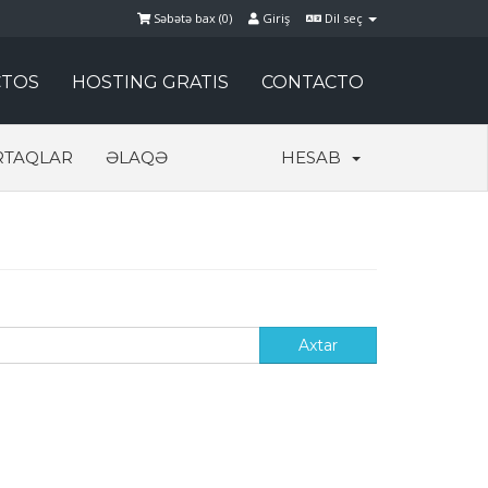
Səbətə bax (
0
)
Giriş
Dil seç
TOS
HOSTING GRATIS
CONTACTO
RTAQLAR
ƏLAQƏ
HESAB