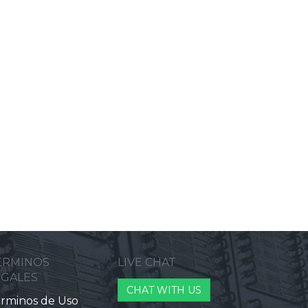
ERMINOS
LIVE CHAT
EGALES
CHAT WITH US
rminos de Uso