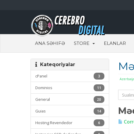
ANA SƏHIFƏ
STORE
ELANLAR
Mə
Kateqoriyalar
cPanel
3
Azerbaij
Dominios
11
General
20
Məq
Guias
14
Corr
Hosting Revendedor
6