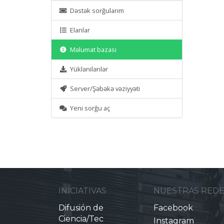
Dəstək sorğularım
Elanlar
Məlumat bazası
Yüklənilənlər
Server/Şəbəkə vəziyyəti
Yeni sorğu aç
INICIATIVAS
NUESTRAS RED
Difusión de
Facebook
Ciencia/Tec
Instagram