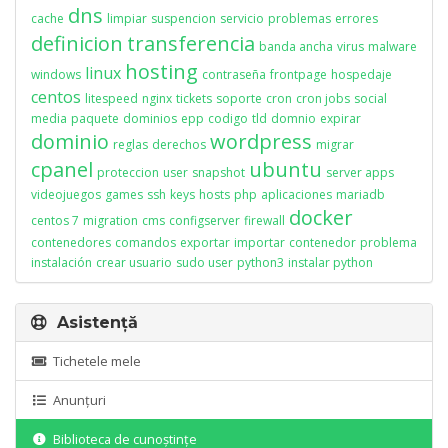
dns
cache
limpiar
suspencion
servicio
problemas
errores
definicion
transferencia
banda ancha
virus
malware
hosting
linux
windows
contraseña
frontpage
hospedaje
centos
litespeed
nginx
tickets
soporte
cron
cron jobs
social
media
paquete
dominios
epp
codigo
tld
domnio
expirar
dominio
wordpress
reglas
derechos
migrar
cpanel
ubuntu
proteccion
user
snapshot
server apps
videojuegos
games
ssh
keys
hosts
php
aplicaciones
mariadb
docker
centos 7
migration
cms
configserver
firewall
contenedores
comandos
exportar
importar
contenedor
problema
instalación
crear usuario
sudo user
python3
instalar python
Asistență
Tichetele mele
Anunțuri
Biblioteca de cunoștințe