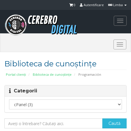
0
Autentificare
Limba
Togg
navi
Togg
navi
Biblioteca de cunoștințe
Portal clienți
Biblioteca de cunoștințe
Programación
Categorii