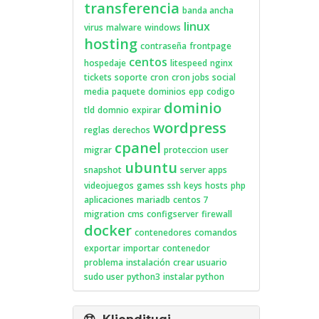
transferencia
banda ancha
linux
virus
malware
windows
hosting
contraseña
frontpage
centos
hospedaje
litespeed
nginx
tickets
soporte
cron
cron jobs
social
media
paquete
dominios
epp
codigo
dominio
tld
domnio
expirar
wordpress
reglas
derechos
cpanel
migrar
proteccion
user
ubuntu
snapshot
server apps
videojuegos
games
ssh
keys
hosts
php
aplicaciones
mariadb
centos 7
migration
cms
configserver
firewall
docker
contenedores
comandos
exportar
importar
contenedor
problema
instalación
crear usuario
sudo user
python3
instalar python