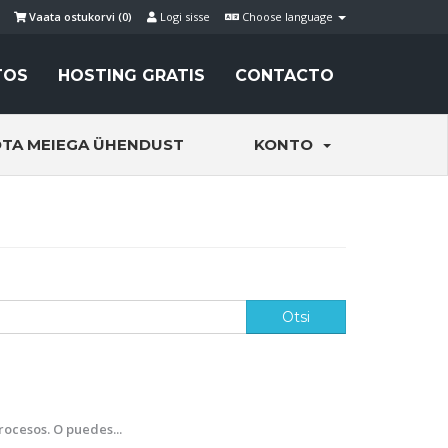
Vaata ostukorvi (
0
)
Logi sisse
Choose language
TOS
HOSTING GRATIS
CONTACTO
TA MEIEGA ÜHENDUST
KONTO
ocesos. O puedes...