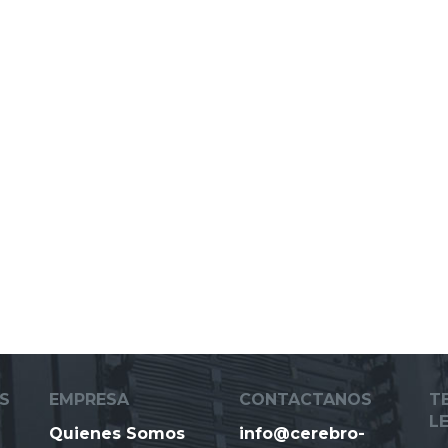
S
EMPRESA
CONTACTANOS
T
L
Quienes Somos
info@cerebro-