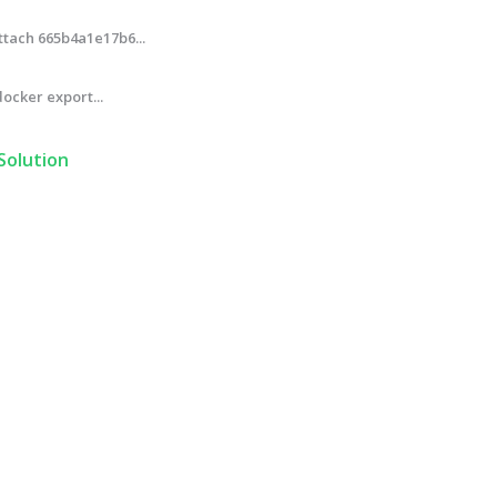
tach 665b4a1e17b6...
ocker export...
olution