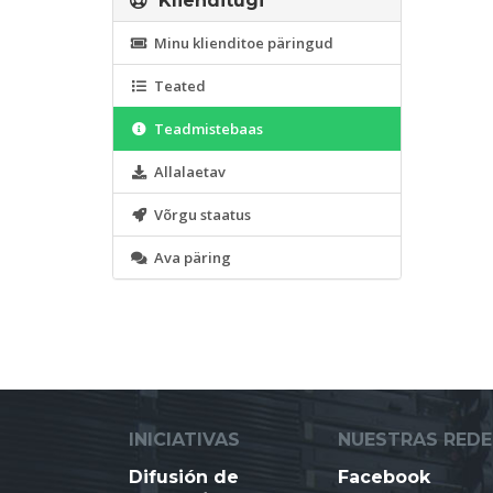
Klienditugi
Minu klienditoe päringud
Teated
Teadmistebaas
Allalaetav
Võrgu staatus
Ava päring
INICIATIVAS
NUESTRAS REDE
Difusión de
Facebook