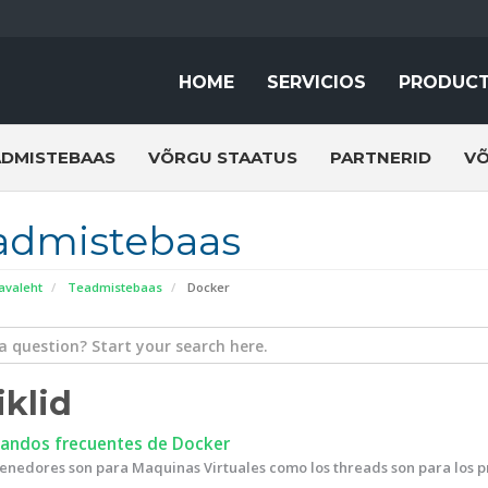
HOME
SERVICIOS
PRODUC
ADMISTEBAAS
VÕRGU STAATUS
PARTNERID
VÕ
admistebaas
 avaleht
Teadmistebaas
Docker
iklid
ndos frecuentes de Docker
enedores son para Maquinas Virtuales como los threads son para los pr