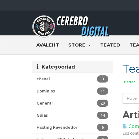
AVALEHT
STORE
TEATED
TE
Te
Kategooriad
cPanel
3
Portaali
Dominios
11
General
20
Art
Guias
14
Coma
Hosting Revendedor
6
Los cont