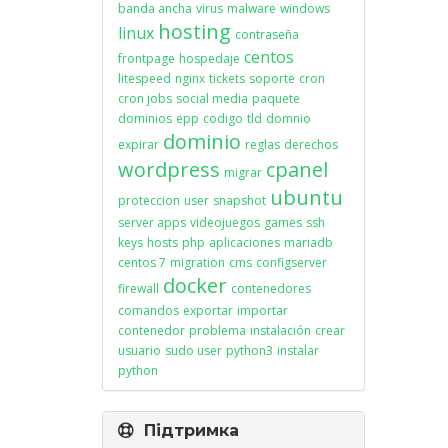
banda ancha
virus
malware
windows
hosting
linux
contraseña
centos
frontpage
hospedaje
litespeed
nginx
tickets
soporte
cron
cron jobs
social media
paquete
dominios
epp
codigo
tld
domnio
dominio
expirar
reglas
derechos
wordpress
cpanel
migrar
ubuntu
proteccion
user
snapshot
server apps
videojuegos
games
ssh
keys
hosts
php
aplicaciones
mariadb
centos 7
migration
cms
configserver
docker
firewall
contenedores
comandos
exportar
importar
contenedor
problema
instalación
crear
usuario
sudo user
python3
instalar
python
Підтримка