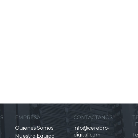
ES
EMPRESA
CONTACTANOS
T
L
Quienes Somos
info@cerebro-
digital.com
Te
Nuestro Equipo