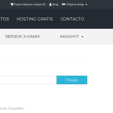
Переглянути кошик (
0
)
Вхід
Обрати мову
TOS
HOSTING GRATIS
CONTACTO
ЗВ'ЯЗОК З НАМИ
АККАУНТ
esos. O puedes...