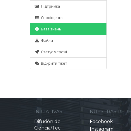
Підтримка
Сповіщення
База знань
Файли
Статус мережі
Відкрити тікет
INICIATIVAS
NUESTRAS RED
Difusión de
Facebook
Ciencia/Tec
Instagram