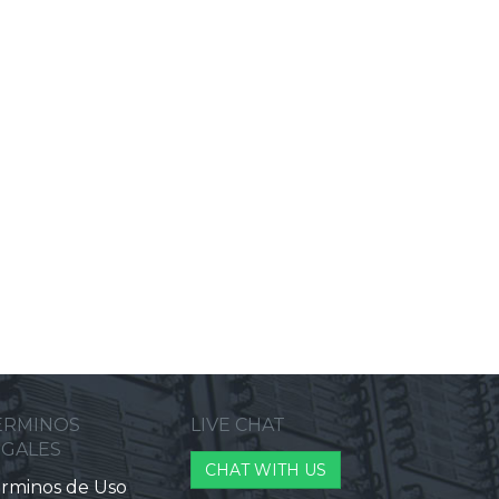
ERMINOS
LIVE CHAT
EGALES
CHAT WITH US
rminos de Uso