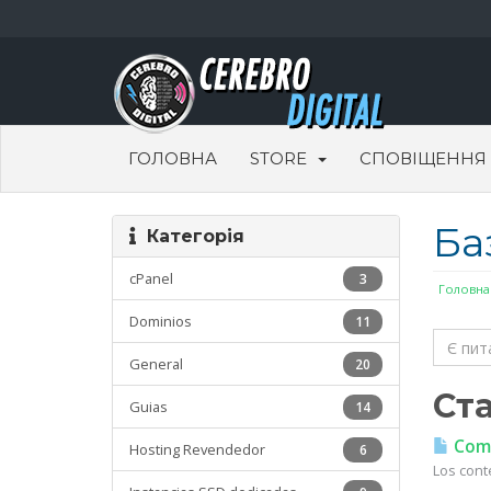
ГОЛОВНА
STORE
СПОВІЩЕННЯ
Ба
Категорія
cPanel
3
Головна
Dominios
11
General
20
Ста
Guias
14
Coma
Hosting Revendedor
6
Los cont