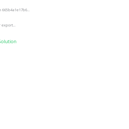
h 665b4a1e17b6...
export...
olution