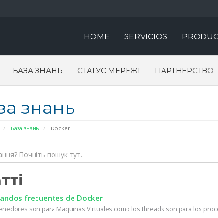
HOME
SERVICIOS
PRODUC
БАЗА ЗНАНЬ
СТАТУС МЕРЕЖІ
ПАРТНЕРСТВО
за знань
База знань
Docker
тті
ndos frecuentes de Docker
enedores son para Maquinas Virtuales como los threads son para los proc