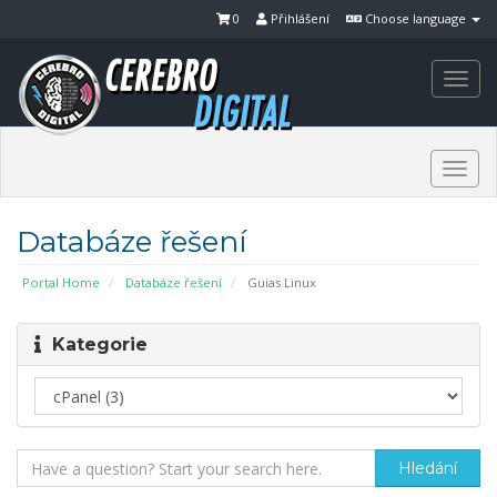
0
Přihlášení
Choose language
Togg
navi
Togg
navi
Databáze řešení
Portal Home
Databáze řešení
Guias Linux
Kategorie