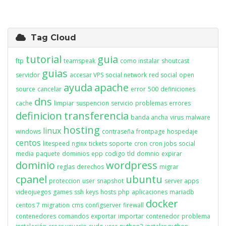
Tag Cloud
tutorial
guia
ftp
teamspeak
como instalar
shoutcast
guias
servidor
accesar VPS
social network
red social
open
ayuda
apache
source
cancelar
error
500
definiciones
dns
cache
limpiar
suspencion
servicio
problemas
errores
definicion
transferencia
banda ancha
virus
malware
hosting
linux
windows
contraseña
frontpage
hospedaje
centos
litespeed
nginx
tickets
soporte
cron
cron jobs
social
media
paquete
dominios
epp
codigo
tld
domnio
expirar
dominio
wordpress
reglas
derechos
migrar
cpanel
ubuntu
proteccion
user
snapshot
server apps
videojuegos
games
ssh
keys
hosts
php
aplicaciones
mariadb
docker
centos 7
migration
cms
configserver
firewall
contenedores
comandos
exportar
importar
contenedor
problema