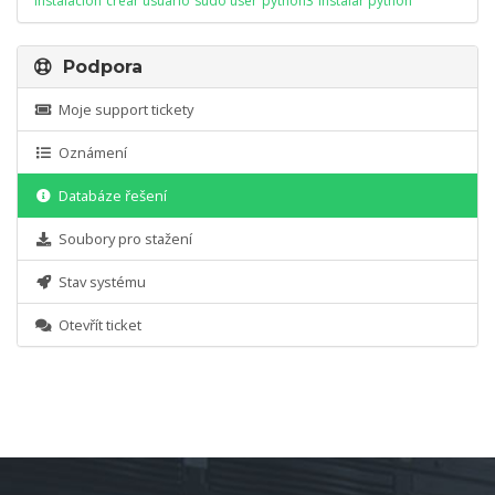
instalación
crear usuario
sudo user
python3
instalar python
Podpora
Moje support tickety
Oznámení
Databáze řešení
Soubory pro stažení
Stav systému
Otevřít ticket