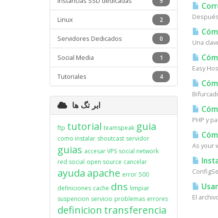
Instancias SSD dedicadas
9
Corr
Después 
Linux
2
Cómo
Servidores Dedicados
0
Una clav
Cómo
Social Media
1
Easy Host
Tutoriales
4
Cómo
Bifurcad
ابر تگ ها
Cómo 
PHP y pa
tutorial
guia
ftp
teamspeak
Cómo
como instalar
shoutcast
servidor
As your w
guias
accesar VPS
social network
Insta
red social
open source
cancelar
ayuda
apache
ConfigSer
error
500
dns
Usan
definiciones
cache
limpiar
El archi
suspencion
servicio
problemas
errores
definicion
transferencia