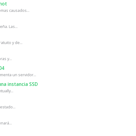
hot
mas causados...
ña. Las...
tuito y de...
as y...
04
enta un servidor...
na instancia SSD
ually...
estado...
nará...