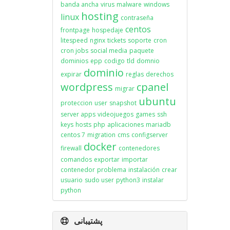
banda ancha
virus
malware
windows
hosting
linux
contraseña
centos
frontpage
hospedaje
litespeed
nginx
tickets
soporte
cron
cron jobs
social media
paquete
dominios
epp
codigo
tld
domnio
dominio
expirar
reglas
derechos
wordpress
cpanel
migrar
ubuntu
proteccion
user
snapshot
server apps
videojuegos
games
ssh
keys
hosts
php
aplicaciones
mariadb
centos 7
migration
cms
configserver
docker
firewall
contenedores
comandos
exportar
importar
contenedor
problema
instalación
crear
usuario
sudo user
python3
instalar
python
پشتیبانی