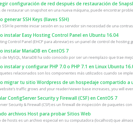
egir configuración de red después de restauración de Snaps
de restaurar un snapshot en una nueva máquina, puede encontrar proble
 generar SSH Keys (llaves SSH)
e SSH le permite iniciar sesión en su servidor sin necesidad de una contrase
 instalar Easy Hosting Control Panel en Ubuntu 16.04
ing Control Panel (EHCP para abreviar) es un panel de control de hosting gra
 instalar MariaDB en CentOS 7
o de MySQL, MariaDB ha sido conocido por ser un reemplazo que trae mejor
instalar y configurar PHP 7.0 o PHP 7.1 en Linux Ubuntu 16.
quetes relacionados son los componentes más utilizados cuando se implem
 migrar tu sitio Wordpress de un hospedaje compartido a u
ebsite’s traffic grows and your reader/viewer base increases, you will event
lar ConfigServer Security y Firewall (CSF) en CentOS 7
ver Security & Firewall (CSF) es un firewall de inspección de paquetes con 
do archivos Host para probar Sitios Web
vo de hosts es un archivo especial en su computadora (localhost) que almace