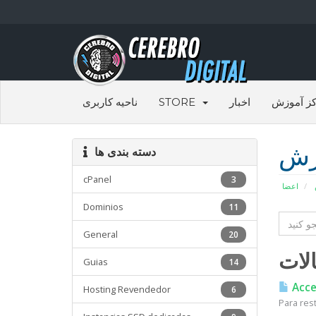
ناحیه کاربری
STORE
اخبار
ز آموزش
زش
دسته بندی ها
cPanel
3
اعضا
Dominios
11
General
20
لات
Guias
14
Acces
Hosting Revendedor
6
Para res