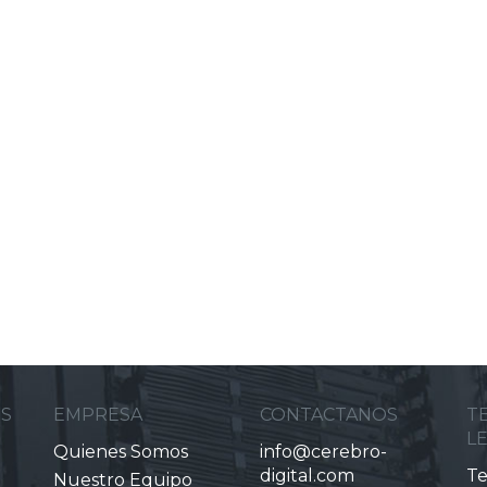
ES
EMPRESA
CONTACTANOS
T
L
Quienes Somos
info@cerebro-
digital.com
Te
Nuestro Equipo