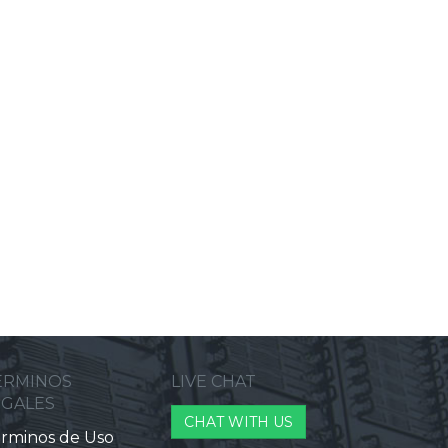
ERMINOS
LIVE CHAT
EGALES
CHAT WITH US
rminos de Uso