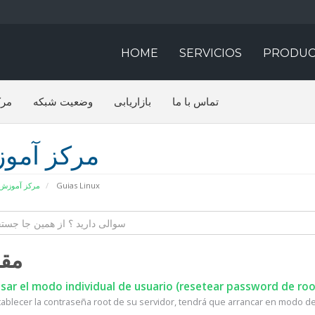
HOME
SERVICIOS
PRODUC
تماس با ما
بازاریابی
وضعیت شبکه
مرک
مرکز آمو
مرکز آموزش
Guias Linux
مقا
ar el modo individual de usuario (resetear password de roo
tablecer la contraseña root de su servidor, tendrá que arrancar en modo de 