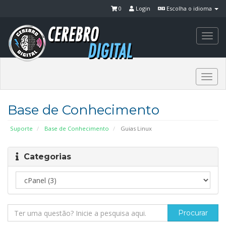
0
Login
Escolha o idioma
Togg
navi
Togg
navi
Base de Conhecimento
Suporte
Base de Conhecimento
Guias Linux
Categorias