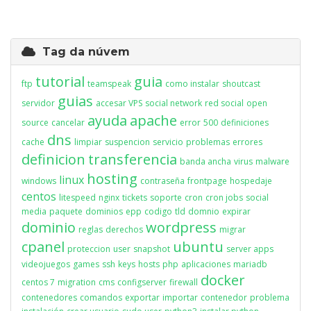
Tag da núvem
tutorial
guia
ftp
teamspeak
como instalar
shoutcast
guias
servidor
accesar VPS
social network
red social
open
ayuda
apache
source
cancelar
error
500
definiciones
dns
cache
limpiar
suspencion
servicio
problemas
errores
definicion
transferencia
banda ancha
virus
malware
hosting
linux
windows
contraseña
frontpage
hospedaje
centos
litespeed
nginx
tickets
soporte
cron
cron jobs
social
media
paquete
dominios
epp
codigo
tld
domnio
expirar
dominio
wordpress
reglas
derechos
migrar
cpanel
ubuntu
proteccion
user
snapshot
server apps
videojuegos
games
ssh
keys
hosts
php
aplicaciones
mariadb
docker
centos 7
migration
cms
configserver
firewall
contenedores
comandos
exportar
importar
contenedor
problema