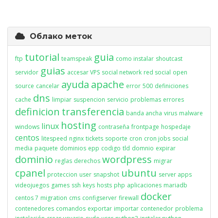
Облако меток
tutorial
guia
ftp
teamspeak
como instalar
shoutcast
guias
servidor
accesar VPS
social network
red social
open
ayuda
apache
source
cancelar
error
500
definiciones
dns
cache
limpiar
suspencion
servicio
problemas
errores
definicion
transferencia
banda ancha
virus
malware
hosting
linux
windows
contraseña
frontpage
hospedaje
centos
litespeed
nginx
tickets
soporte
cron
cron jobs
social
media
paquete
dominios
epp
codigo
tld
domnio
expirar
dominio
wordpress
reglas
derechos
migrar
cpanel
ubuntu
proteccion
user
snapshot
server apps
videojuegos
games
ssh
keys
hosts
php
aplicaciones
mariadb
docker
centos 7
migration
cms
configserver
firewall
contenedores
comandos
exportar
importar
contenedor
problema