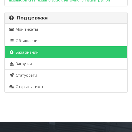
instalación
crear usuario
sudo user
python3
instalar python
Поддержка
Мои тикеты
Объявления
База знаний
Загрузки
Статус сети
Открыть тикет