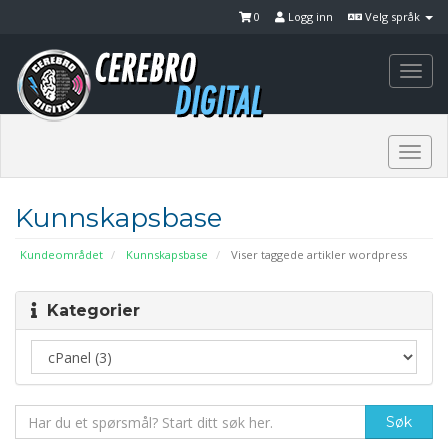
0
Logg inn
Velg språk
Togg
navi
Togg
navi
Kunnskapsbase
Kundeområdet
Kunnskapsbase
Viser taggede artikler wordpress
Kategorier