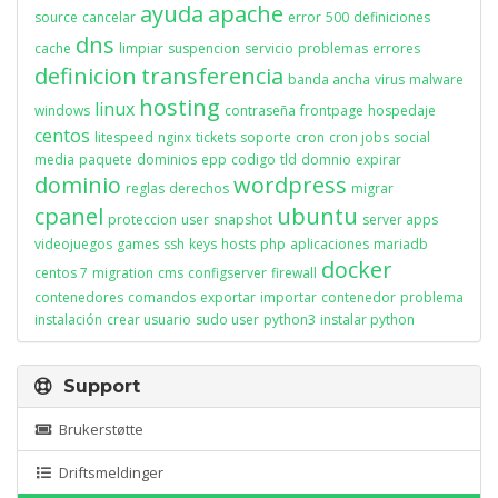
ayuda
apache
source
cancelar
error
500
definiciones
dns
cache
limpiar
suspencion
servicio
problemas
errores
definicion
transferencia
banda ancha
virus
malware
hosting
linux
windows
contraseña
frontpage
hospedaje
centos
litespeed
nginx
tickets
soporte
cron
cron jobs
social
media
paquete
dominios
epp
codigo
tld
domnio
expirar
dominio
wordpress
reglas
derechos
migrar
cpanel
ubuntu
proteccion
user
snapshot
server apps
videojuegos
games
ssh
keys
hosts
php
aplicaciones
mariadb
docker
centos 7
migration
cms
configserver
firewall
contenedores
comandos
exportar
importar
contenedor
problema
instalación
crear usuario
sudo user
python3
instalar python
Support
Brukerstøtte
Driftsmeldinger