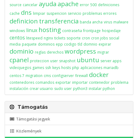
ayuda
apache
source
cancelar
error
500
definiciones
dns
cache
limpiar
suspencion
servicio
problemas
errores
definicion
transferencia
banda ancha
virus
malware
hosting
linux
windows
contraseña
frontpage
hospedaje
centos
litespeed
nginx
tickets
soporte
cron
cron jobs
social
media
paquete
dominios
epp
codigo
tld
domnio
expirar
dominio
wordpress
reglas
derechos
migrar
cpanel
ubuntu
proteccion
user
snapshot
server apps
videojuegos
games
ssh
keys
hosts
php
aplicaciones
mariadb
docker
centos 7
migration
cms
configserver
firewall
contenedores
comandos
exportar
importar
contenedor
problema
instalación
crear usuario
sudo user
python3
instalar python
Támogatás
Támogatási jegyek
Közlemények