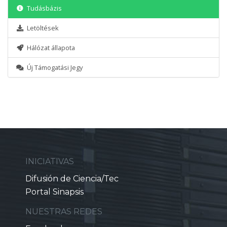
Tudásbázis
Letöltések
Hálózat állapota
Új Támogatási Jegy
INICIATIVAS
Difusión de Ciencia/Tec
Portal Sinapsis
NUESTRAS REDES