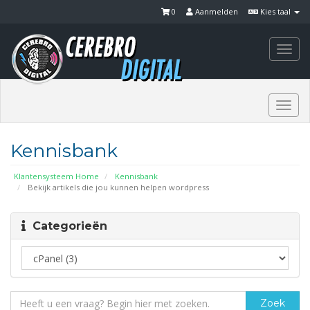
0
Aanmelden
Kies taal
Togg
navi
Togg
navi
Kennisbank
Klantensysteem Home
Kennisbank
Bekijk artikels die jou kunnen helpen wordpress
Categorieën