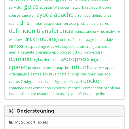
guias
servidor
accesar VPS
social network
red social
open
ayuda
apache
source
cancelar
error
500
definiciones
dns
cache
limpiar
suspencion
servicio
problemas
errores
definicion
transferencia
banda ancha
virus
malware
hosting
linux
windows
contraseña
frontpage
hospedaje
centos
litespeed
nginx
tickets
soporte
cron
cron jobs
social
media
paquete
dominios
epp
codigo
tld
domnio
expirar
dominio
wordpress
reglas
derechos
migrar
cpanel
ubuntu
proteccion
user
snapshot
server apps
videojuegos
games
ssh
keys
hosts
php
aplicaciones
mariadb
docker
centos 7
migration
cms
configserver
firewall
contenedores
comandos
exportar
importar
contenedor
problema
instalación
crear usuario
sudo user
python3
instalar python
Ondersteuning
My Support Tickets