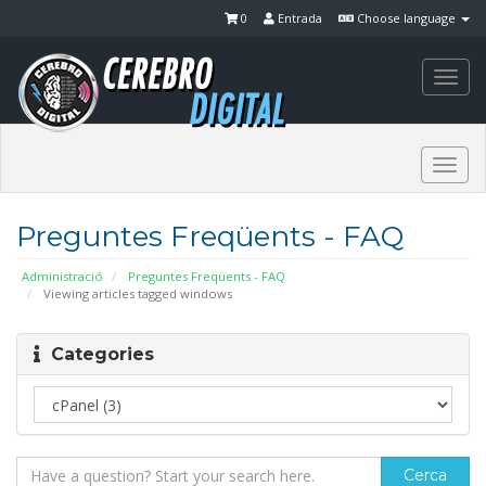
0
Entrada
Choose language
Togg
navi
Togg
navi
Preguntes Freqüents - FAQ
Administració
Preguntes Freqüents - FAQ
Viewing articles tagged windows
Categories