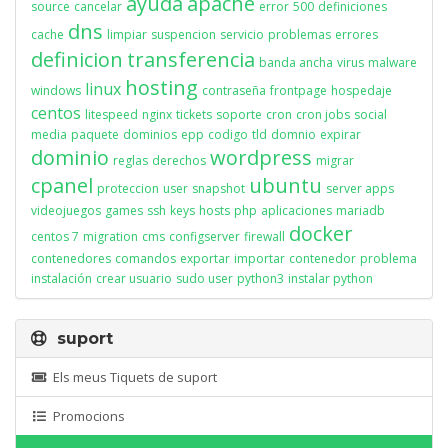
ayuda
apache
source
cancelar
error
500
definiciones
dns
cache
limpiar
suspencion
servicio
problemas
errores
definicion
transferencia
banda ancha
virus
malware
hosting
linux
windows
contraseña
frontpage
hospedaje
centos
litespeed
nginx
tickets
soporte
cron
cron jobs
social
media
paquete
dominios
epp
codigo
tld
domnio
expirar
dominio
wordpress
reglas
derechos
migrar
cpanel
ubuntu
proteccion
user
snapshot
server apps
videojuegos
games
ssh
keys
hosts
php
aplicaciones
mariadb
docker
centos 7
migration
cms
configserver
firewall
contenedores
comandos
exportar
importar
contenedor
problema
instalación
crear usuario
sudo user
python3
instalar python
suport
Els meus Tiquets de suport
Promocions