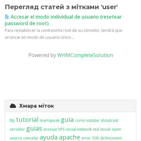
Перегляд статей з мітками 'user'
Accesar el modo individual de usuario (resetear
password de root)
Para restablecer la contraseña root de su servidor, tendrá que
arrancar en modo de usuario único....
Powered by
WHMCompleteSolution
Хмара міток
tutorial
guia
ftp
teamspeak
como instalar
shoutcast
guias
servidor
accesar VPS
social network
red social
open
ayuda
apache
source
cancelar
error
500
definiciones