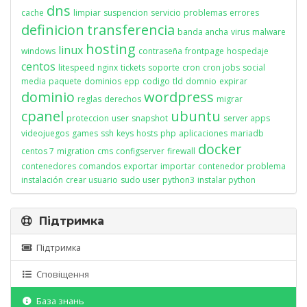
dns
cache
limpiar
suspencion
servicio
problemas
errores
definicion
transferencia
banda ancha
virus
malware
hosting
linux
windows
contraseña
frontpage
hospedaje
centos
litespeed
nginx
tickets
soporte
cron
cron jobs
social
media
paquete
dominios
epp
codigo
tld
domnio
expirar
dominio
wordpress
reglas
derechos
migrar
cpanel
ubuntu
proteccion
user
snapshot
server apps
videojuegos
games
ssh
keys
hosts
php
aplicaciones
mariadb
docker
centos 7
migration
cms
configserver
firewall
contenedores
comandos
exportar
importar
contenedor
problema
instalación
crear usuario
sudo user
python3
instalar python
Підтримка
Підтримка
Сповіщення
База знань