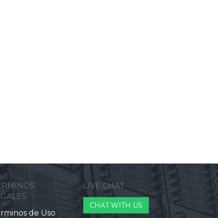
ERMINOS
LIVE CHAT
EGALES
CHAT WITH US
rminos de Uso