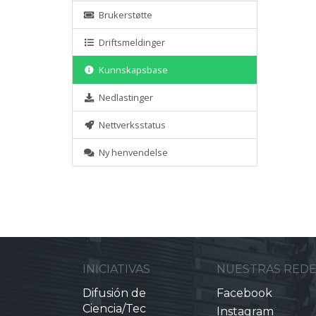
Brukerstøtte
Driftsmeldinger
Kunnskapsbase
Nedlastinger
Nettverksstatus
Ny henvendelse
INICIATIVAS
NUESTRAS RED
Difusión de
Facebook
Ciencia/Tec
Instagram