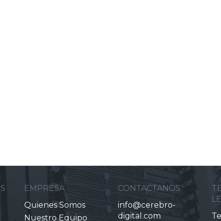
ES
EMPRESA
CONTACTANOS
T
L
Quienes Somos
info@cerebro-
digital.com
Te
Nuestro Equipo