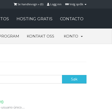
Se handlevogn » (
0
)
Logg inn
Velg språk
TOS
HOSTING GRATIS
CONTACTO
PROGRAM
KONTAKT OSS
KONTO
t)
usuario único....