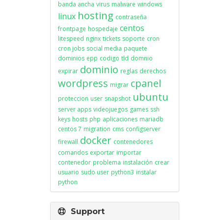
banda ancha
virus
malware
windows
hosting
linux
contraseña
centos
frontpage
hospedaje
litespeed
nginx
tickets
soporte
cron
cron jobs
social media
paquete
dominios
epp
codigo
tld
domnio
dominio
expirar
reglas
derechos
wordpress
cpanel
migrar
ubuntu
proteccion
user
snapshot
server apps
videojuegos
games
ssh
keys
hosts
php
aplicaciones
mariadb
centos 7
migration
cms
configserver
docker
firewall
contenedores
comandos
exportar
importar
contenedor
problema
instalación
crear
usuario
sudo user
python3
instalar
python
Support