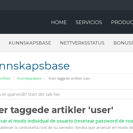
HOME
SERVICIOS
PRODUC
KUNNSKAPSBASE
NETTVERKSSTATUS
BONUS
nnskapsbase
rådet
Kunnskapsbase
Viser taggede artikler user
er taggede artikler 'user'
ar el modo individual de usuario (resetear password de roo
tablecer la contraseña root de su servidor, tendrá que arrancar en modo de 