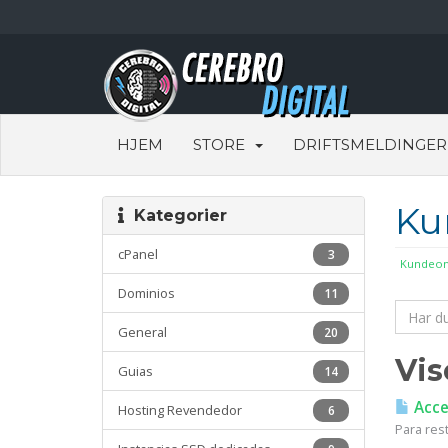
HJEM
STORE
DRIFTSMELDINGER
Ku
Kategorier
cPanel
3
Kundeom
Dominios
11
General
20
Vis
Guias
14
Acces
Hosting Revendedor
6
Para res