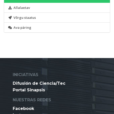
Allalaetav
Võrgu staatus
Ava päring
INICIATIVAS
Difusión de Ciencia/Tec
Portal Sinapsis
NUESTRAS REDES
Facebook