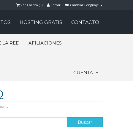
Ver Carrito (
0
)
Entrar
Cambiar Lenguaje
TOS
HOSTING GRATIS
CONTACTO
 LA RED
AFILIACIONES
CUENTA
Q
ubuntu