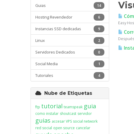
Vis
Guias
14
Cómo
Hosting Revendedor
6
Easy Host
Instancias SSD dedicadas
9
Corr
Después 
Linux
2
Insta
Servidores Dedicados
0
Social Media
1
Tutoriales
4
Nube de Etiquetas
tutorial
guia
ftp
teamspeak
como instalar
shoutcast
servidor
guias
accesar VPS
social network
red social
open source
cancelar