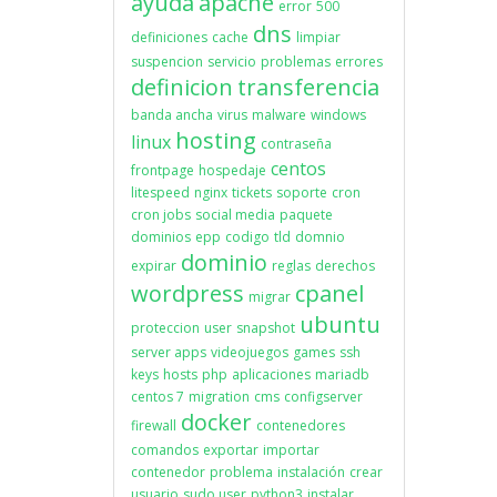
ayuda
apache
error
500
dns
definiciones
cache
limpiar
suspencion
servicio
problemas
errores
definicion
transferencia
banda ancha
virus
malware
windows
hosting
linux
contraseña
centos
frontpage
hospedaje
litespeed
nginx
tickets
soporte
cron
cron jobs
social media
paquete
dominios
epp
codigo
tld
domnio
dominio
expirar
reglas
derechos
wordpress
cpanel
migrar
ubuntu
proteccion
user
snapshot
server apps
videojuegos
games
ssh
keys
hosts
php
aplicaciones
mariadb
centos 7
migration
cms
configserver
docker
firewall
contenedores
comandos
exportar
importar
contenedor
problema
instalación
crear
usuario
sudo user
python3
instalar