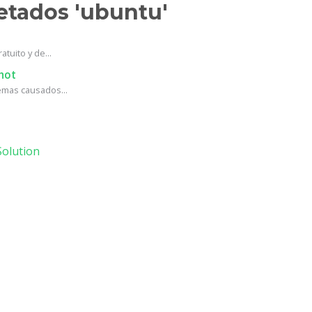
uetados 'ubuntu'
tuito y de...
hot
mas causados...
olution