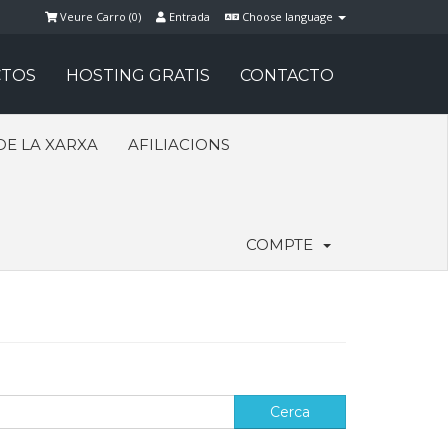
Veure Carro (
0
)
Entrada
Choose language
TOS
HOSTING GRATIS
CONTACTO
DE LA XARXA
AFILIACIONS
COMPTE