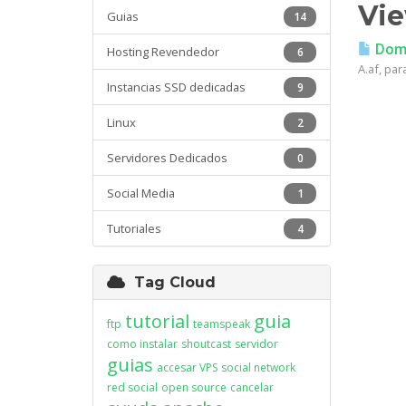
Vie
Guias
14
Domi
Hosting Revendedor
6
A.af, par
Instancias SSD dedicadas
9
Linux
2
Servidores Dedicados
0
Social Media
1
Tutoriales
4
Tag Cloud
tutorial
guia
ftp
teamspeak
como instalar
shoutcast
servidor
guias
accesar VPS
social network
red social
open source
cancelar