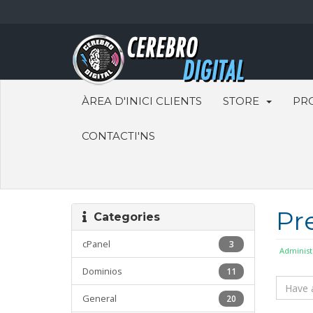
ÀREA D'INICI CLIENTS
STORE
PR
CONTACTI'NS
Pr
Categories
cPanel
3
Administ
Dominios
11
General
20