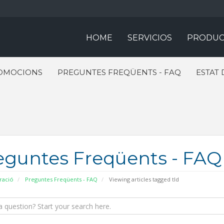
HOME
SERVICIOS
PRODUC
OMOCIONS
PREGUNTES FREQÜENTS - FAQ
ESTAT 
eguntes Freqüents - FAQ
ració
Preguntes Freqüents - FAQ
Viewing articles tagged tld