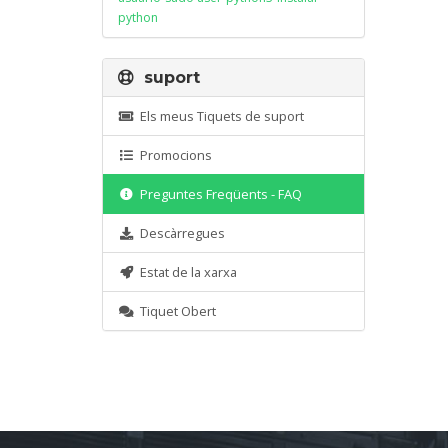
python
suport
Els meus Tiquets de suport
Promocions
Preguntes Freqüents - FAQ
Descàrregues
Estat de la xarxa
Tiquet Obert