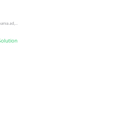
ania.ad,...
olution