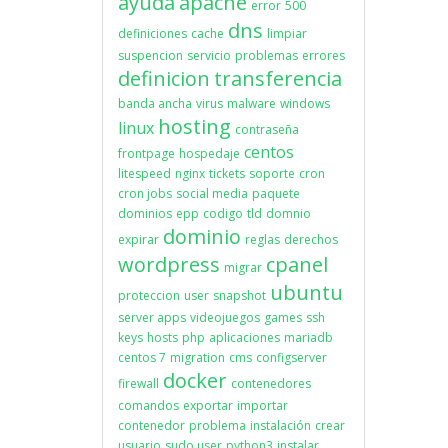
ayuda
apache
error
500
dns
definiciones
cache
limpiar
suspencion
servicio
problemas
errores
definicion
transferencia
banda ancha
virus
malware
windows
hosting
linux
contraseña
centos
frontpage
hospedaje
litespeed
nginx
tickets
soporte
cron
cron jobs
social media
paquete
dominios
epp
codigo
tld
domnio
dominio
expirar
reglas
derechos
wordpress
cpanel
migrar
ubuntu
proteccion
user
snapshot
server apps
videojuegos
games
ssh
keys
hosts
php
aplicaciones
mariadb
centos 7
migration
cms
configserver
docker
firewall
contenedores
comandos
exportar
importar
contenedor
problema
instalación
crear
usuario
sudo user
python3
instalar