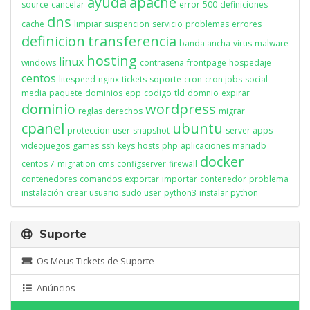
ayuda
apache
source
cancelar
error
500
definiciones
dns
cache
limpiar
suspencion
servicio
problemas
errores
definicion
transferencia
banda ancha
virus
malware
hosting
linux
windows
contraseña
frontpage
hospedaje
centos
litespeed
nginx
tickets
soporte
cron
cron jobs
social
media
paquete
dominios
epp
codigo
tld
domnio
expirar
dominio
wordpress
reglas
derechos
migrar
cpanel
ubuntu
proteccion
user
snapshot
server apps
videojuegos
games
ssh
keys
hosts
php
aplicaciones
mariadb
docker
centos 7
migration
cms
configserver
firewall
contenedores
comandos
exportar
importar
contenedor
problema
instalación
crear usuario
sudo user
python3
instalar python
Suporte
Os Meus Tickets de Suporte
Anúncios