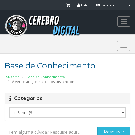
0
Entrar
Escolher idioma
Togg
navi
Togg
navi
Base de Conhecimento
Suporte
Base de Conhecimento
A ver os artigos marcados suspencion
Categorias