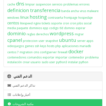
dns
cache
limpiar
suspencion
servicio
problemas
errores
definicion
transferencia
banda ancha
virus
malware
hosting
linux
windows
contraseña
frontpage
hospedaje
centos
litespeed
nginx
tickets
soporte
cron
cron jobs
social
media
paquete
dominios
epp
codigo
tld
domnio
expirar
dominio
wordpress
reglas
derechos
migrar
cpanel
ubuntu
proteccion
user
snapshot
server apps
videojuegos
games
ssh
keys
hosts
php
aplicaciones
mariadb
docker
centos 7
migration
cms
configserver
firewall
contenedores
comandos
exportar
importar
contenedor
problema
instalación
crear usuario
sudo user
python3
instalar python
الدعم الفني
تذاكر الدعم الفني
أخبار وإعلانات
مكتبة الشروحات