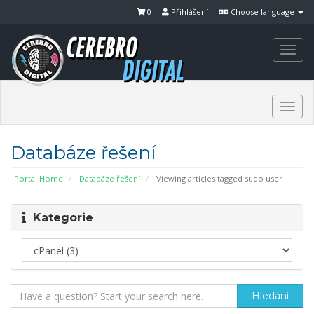
0
Přihlášení
Choose language
Togg
navi
Togg
navi
Databáze řešení
Portal Home
Databáze řešení
Viewing articles tagged sudo user
Kategorie