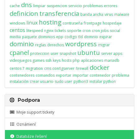
dns
cache
limpiar
suspencion
servicio
problemas
errores
definicion
transferencia
banda ancha
virus
malware
hosting
linux
windows
contraseña
frontpage
hospedaje
centos
litespeed
nginx
tickets
soporte
cron
cron jobs
social
media
paquete
dominios
epp
codigo
tld
domnio
expirar
dominio
wordpress
reglas
derechos
migrar
cpanel
ubuntu
proteccion
user
snapshot
server apps
videojuegos
games
ssh
keys
hosts
php
aplicaciones
mariadb
docker
centos 7
migration
cms
configserver
firewall
contenedores
comandos
exportar
importar
contenedor
problema
instalación
crear usuario
sudo user
python3
instalar python
Podpora
Moje support tickety
Oznámení
Databáze řešení