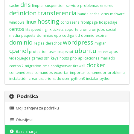
dns
cache
limpiar
suspencion
servicio
problemas
errores
definicion
transferencia
banda ancha
virus
malware
hosting
linux
windows
contraseña
frontpage
hospedaje
centos
litespeed
nginx
tickets
soporte
cron
cron jobs
social
media
paquete
dominios
epp
codigo
tld
domnio
expirar
dominio
wordpress
reglas
derechos
migrar
cpanel
ubuntu
proteccion
user
snapshot
server apps
videojuegos
games
ssh
keys
hosts
php
aplicaciones
mariadb
docker
centos 7
migration
cms
configserver
firewall
contenedores
comandos
exportar
importar
contenedor
problema
instalación
crear usuario
sudo user
python3
instalar python
Podrška
Moji zahtjevi za podršku
Obavijesti
Baza znanja