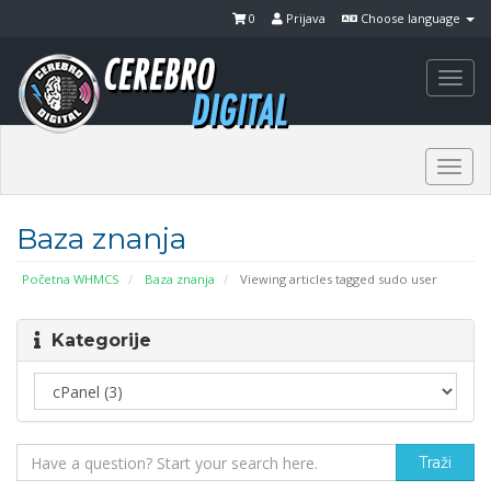
0
Prijava
Choose language
Togg
navi
Togg
navi
Baza znanja
Početna WHMCS
Baza znanja
Viewing articles tagged sudo user
Kategorije