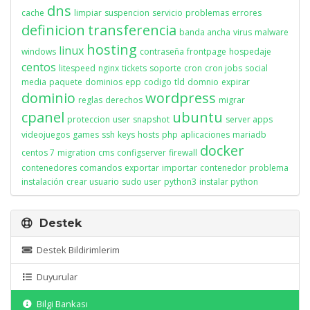
dns
cache
limpiar
suspencion
servicio
problemas
errores
definicion
transferencia
banda ancha
virus
malware
hosting
linux
windows
contraseña
frontpage
hospedaje
centos
litespeed
nginx
tickets
soporte
cron
cron jobs
social
media
paquete
dominios
epp
codigo
tld
domnio
expirar
dominio
wordpress
reglas
derechos
migrar
cpanel
ubuntu
proteccion
user
snapshot
server apps
videojuegos
games
ssh
keys
hosts
php
aplicaciones
mariadb
docker
centos 7
migration
cms
configserver
firewall
contenedores
comandos
exportar
importar
contenedor
problema
instalación
crear usuario
sudo user
python3
instalar python
Destek
Destek Bildirimlerim
Duyurular
Bilgi Bankası