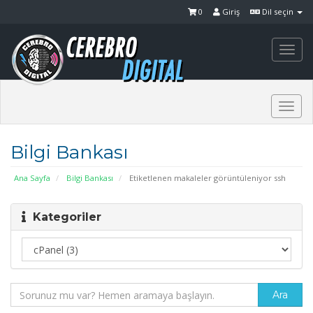
0
Giriş
Dil seçin
Togg
navi
Togg
navi
Bilgi Bankası
Ana Sayfa
Bilgi Bankası
Etiketlenen makaleler görüntüleniyor ssh
Kategoriler